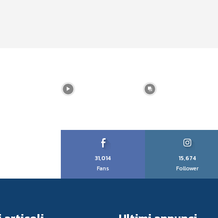
31,014
15,674
Fans
Follower