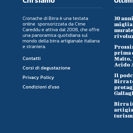
Chi siamo
Ultimi
Cronache di Birra è una testata
30 anni
online sponsorizzata da Cime
migliai
Careddu e attiva dal 2008, che offre
murale 
una panoramica quotidiana sul
rivoluz
mondo della birra artigianale italiana
e straniera.
Prossi
prima d
Contatti
Malto, 
Acido A
Corsi di degustazione
Il podc
Privacy Policy
Birra t
Condizioni d’uso
protag
Gallag
Birra i
artigi
turism