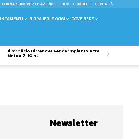
CERCA
FORMAZIONE PER LE AZIENDE
SHOP
CONTATTI
UNTAMENTI
BIRRA IERI E OGGI
DOVE BERE
Il birrificio Birranova vende impianto a tre
tini da 7-10 hl
Newsletter