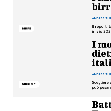
birr
ANDREA TU
Il report 
BIRRE
inizio 202
I mo
diet
ital
ANDREA TU
Scegliere 
BIRRIFICI
può pesare
Bat