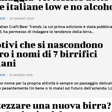
e italiane low e no alcoh
RCO
-
25 GIUGNO 2025
Italian Craft Beer Trends, la cui prima edizione è stata pubblic
5, ha permesso di indagare le tendenze della birra...
tivi che si nascondono
ro i nomi di 7 birrifici
iani
RCO
-
15 GIUGNO 2015
un nome per la propria attività è sempre un passaggio delica
 pesantemente (in bene o in male) sul futuro dell'azienda. Lo.
tezzare una nuova birra?