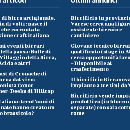
 articoli
Ultimi annunci
 di birra artigianale,
Birrificio in provinci
a di volti: nasce il
Varese cerca una figur
che racconta la
assistente birraio e
ione craft italiana
cantiniere
mi eventi birrari
Giovane tecnico birra
ella pausa: Bolle di
qualificato (stage in A
Villaggio della Birra,
cerca opportunità lav
cida e altri
– Disponibile al
trasferimento
ast di Cronache di
orna dal vivo:
Il birrificio Birranov
onista Conor
impianto a tre tini da 
her-Deeks di Hilltop
Birrificio vende impi
taliana: trent’anni di
produttivo (in blocco 
anale hanno creato un
separate) con sala cott
o brassicolo?
rame