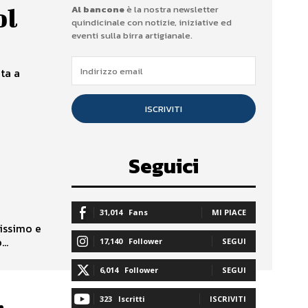
ol
Al bancone
è la nostra newsletter
quindicinale con notizie, iniziative ed
eventi sulla birra artigianale.
ata a
ISCRIVITI
Seguici
31,014
Fans
MI PIACE
tissimo e
..
17,140
Follower
SEGUI
6,014
Follower
SEGUI
323
Iscritti
ISCRIVITI