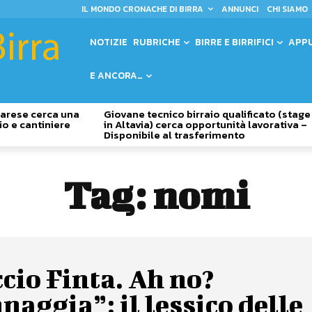
IL MONDO CRONACHE DI BIRRA
ANNUNCI
CHI SIAMO
NOTIZIE
RUBRICHE
BIRRE E BIRRIFICI
APP
E ANCORA…
 Varese cerca una
Giovane tecnico birraio qualificato (stage
io e cantiniere
in Altavia) cerca opportunità lavorativa –
Disponibile al trasferimento
Tag:
nomi
cio Finta. Ah no?
aggia”: il lessico delle