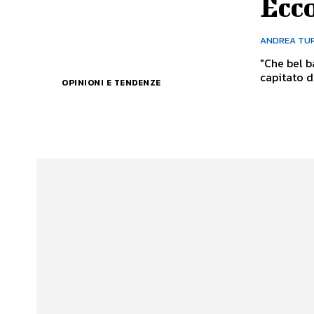
Ecco
ANDREA TU
"Che bel b
capitato d
OPINIONI E TENDENZE