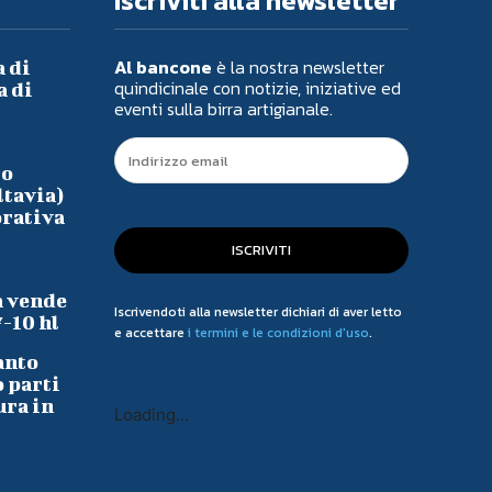
Iscriviti alla newsletter
Al bancone
è la nostra newsletter
a di
quindicinale con notizie, iniziative ed
a di
eventi sulla birra artigianale.
io
ltavia)
orativa
ISCRIVITI
a vende
Iscrivendoti alla newsletter dichiari di aver letto
7-10 hl
e accettare
i termini e le condizioni d'uso
.
anto
o parti
ura in
Loading...