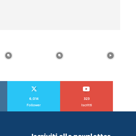
6,014
323
Follower
Iscritti