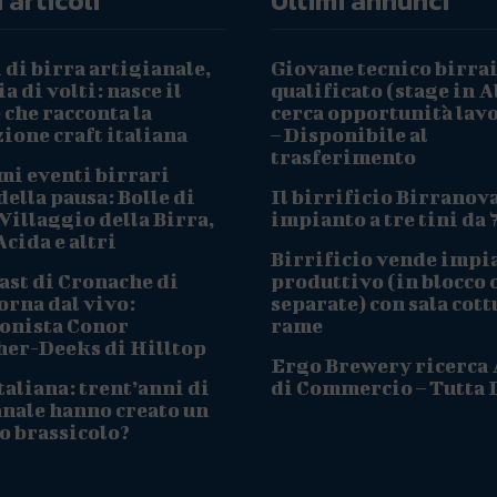
 articoli
Ultimi annunci
 di birra artigianale,
Giovane tecnico birra
a di volti: nasce il
qualificato (stage in A
che racconta la
cerca opportunità lav
ione craft italiana
– Disponibile al
trasferimento
mi eventi birrari
ella pausa: Bolle di
Il birrificio Birranov
Villaggio della Birra,
impianto a tre tini da 
cida e altri
Birrificio vende impi
ast di Cronache di
produttivo (in blocco 
orna dal vivo:
separate) con sala cott
onista Conor
rame
her-Deeks di Hilltop
Ergo Brewery ricerca
taliana: trent’anni di
di Commercio – Tutta I
anale hanno creato un
o brassicolo?