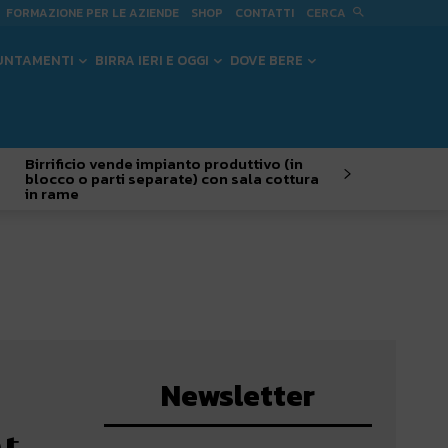
CERCA
FORMAZIONE PER LE AZIENDE
SHOP
CONTATTI
UNTAMENTI
BIRRA IERI E OGGI
DOVE BERE
Birrificio vende impianto produttivo (in
blocco o parti separate) con sala cottura
in rame
Newsletter
at