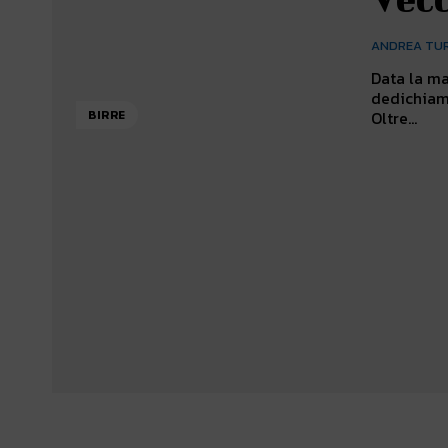
ANDREA TU
Data la ma
dedichiamo 
Oltre...
BIRRE