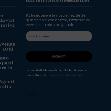
Iscriviti alla newsletter
Al bancone
è la nostra newsletter
io
quindicinale con notizie, iniziative ed
ltavia)
eventi sulla birra artigianale.
orativa
a vende
7-10 hl
ISCRIVITI
anto
o parti
ura in
Iscrivendoti alla newsletter dichiari di aver letto
e accettare
i termini e le condizioni d'uso
.
 Agenti
talia
Loading...