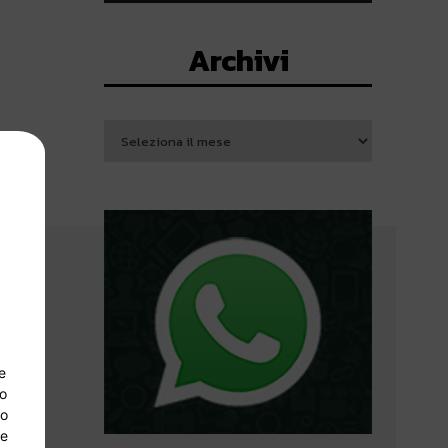
Archivi
e
so
lo
 e