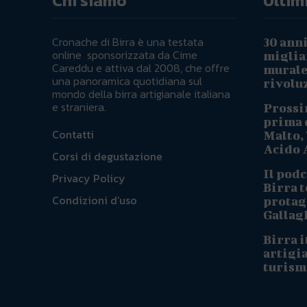
Chi siamo
Ultimi
Cronache di Birra è una testata
30 anni
online sponsorizzata da Cime
migliai
Careddu e attiva dal 2008, che offre
murale 
una panoramica quotidiana sul
rivoluz
mondo della birra artigianale italiana
e straniera.
Prossi
prima d
Contatti
Malto, 
Acido A
Corsi di degustazione
Il podc
Privacy Policy
Birra t
Condizioni d’uso
protag
Gallag
Birra i
artigi
turism