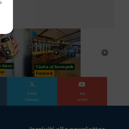
i
6,014
323
Follower
Iscritti