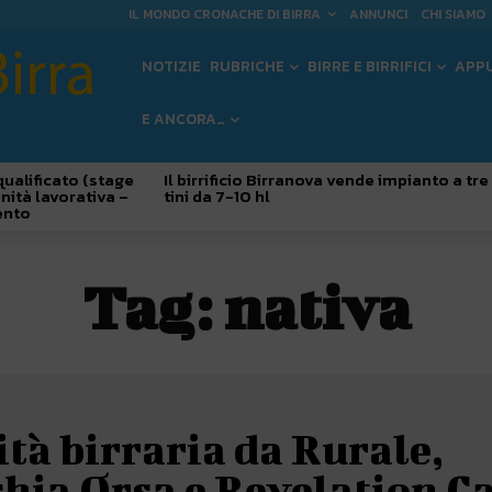
IL MONDO CRONACHE DI BIRRA
ANNUNCI
CHI SIAMO
NOTIZIE
RUBRICHE
BIRRE E BIRRIFICI
APP
E ANCORA…
qualificato (stage
Il birrificio Birranova vende impianto a tre
nità lavorativa –
tini da 7-10 hl
ento
Tag:
nativa
tà birraria da Rurale,
hia Orsa e Revelation C