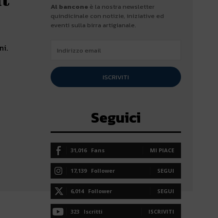
Al bancone
è la nostra newsletter
quindicinale con notizie, iniziative ed
eventi sulla birra artigianale.
ni.
ISCRIVITI
Seguici
31,016
Fans
MI PIACE
17,139
Follower
SEGUI
6,014
Follower
SEGUI
323
Iscritti
ISCRIVITI