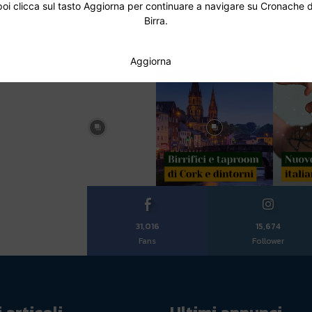
poi clicca sul tasto Aggiorna per continuare a navigare su Cronache d
Birra.
Aggiorna
31,016
15,674
Fans
Follower