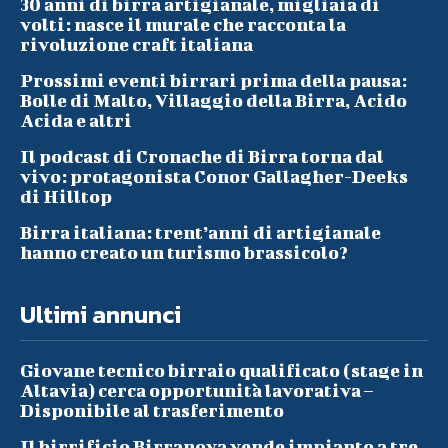
30 anni di birra artigianale, migliaia di
volti: nasce il murale che racconta la
rivoluzione craft italiana
Prossimi eventi birrari prima della pausa:
Bolle di Malto, Villaggio della Birra, Acido
Acida e altri
Il podcast di Cronache di Birra torna dal
vivo: protagonista Conor Gallagher-Deeks
di Hilltop
Birra italiana: trent’anni di artigianale
hanno creato un turismo brassicolo?
Ultimi annunci
Giovane tecnico birraio qualificato (stage in
Altavia) cerca opportunità lavorativa –
Disponibile al trasferimento
Il birrificio Birranova vende impianto a tre