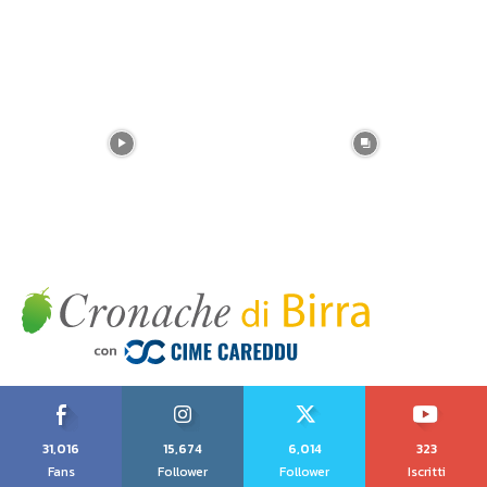
31,016
15,674
6,014
323
Fans
Follower
Follower
Iscritti