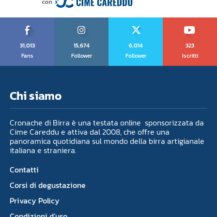
31,013
15,674
6,014
323
Fans
Follower
Follower
Iscritti
Chi siamo
Cronache di Birra è una testata online sponsorizzata da
Cime Careddu e attiva dal 2008, che offre una
panoramica quotidiana sul mondo della birra artigianale
italiana e straniera.
Contatti
Corsi di degustazione
Privacy Policy
Condizioni d’uso