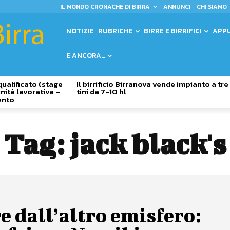
IL MONDO CRONACHE DI BIRRA
ANNUNCI
CHI SIAMO
NOTIZIE
RUBRICHE
BIRRE E BIRRIFICI
APP
E ANCORA…
qualificato (stage
Il birrificio Birranova vende impianto a tre
nità lavorativa –
tini da 7-10 hl
ento
Tag:
jack black's
e dall’altro emisfero: