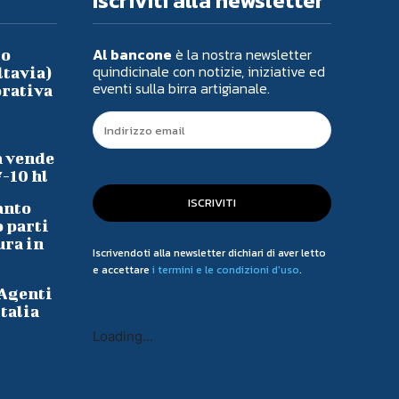
Iscriviti alla newsletter
Al bancone
è la nostra newsletter
io
quindicinale con notizie, iniziative ed
ltavia)
eventi sulla birra artigianale.
orativa
a vende
7-10 hl
ISCRIVITI
anto
o parti
ura in
Iscrivendoti alla newsletter dichiari di aver letto
e accettare
i termini e le condizioni d'uso
.
 Agenti
talia
Loading...