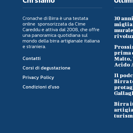
Chi siamo
Ultimi
Cronache di Birra è una testata
30 anni
online sponsorizzata da Cime
migliai
Careddu e attiva dal 2008, che offre
murale 
una panoramica quotidiana sul
rivoluz
mondo della birra artigianale italiana
e straniera.
Prossi
prima d
Contatti
Malto, 
Acido A
Corsi di degustazione
Il podc
Privacy Policy
Birra t
Condizioni d’uso
protag
Gallag
Birra i
artigi
turism