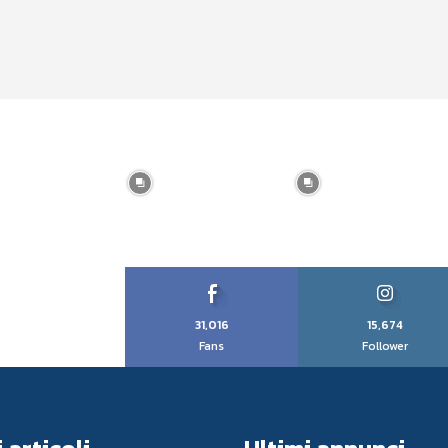
31,016
15,674
Fans
Follower