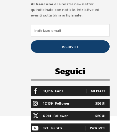
Al bancone
è la nostra newsletter
quindicinale con notizie, iniziative ed
eventi sulla birra artigianale.
ISCRIVITI
Seguici
31,016
Fans
MI PIACE
17,139
Follower
SEGUI
6,014
Follower
SEGUI
323
Iscritti
ISCRIVITI