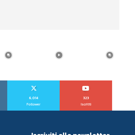
6,014
323
Follower
Iscritti