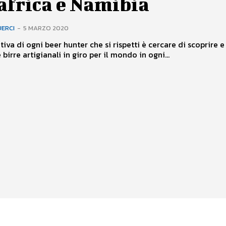
africa e Namibia
UERCI
-
5 MARZO 2020
tiva di ogni beer hunter che si rispetti è cercare di scoprire e
birre artigianali in giro per il mondo in ogni...