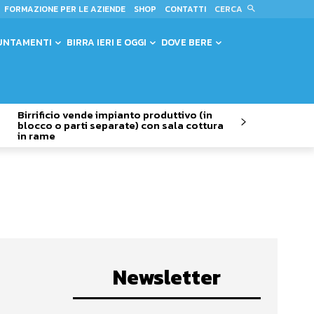
CERCA
FORMAZIONE PER LE AZIENDE
SHOP
CONTATTI
UNTAMENTI
BIRRA IERI E OGGI
DOVE BERE
Birrificio vende impianto produttivo (in
blocco o parti separate) con sala cottura
in rame
Newsletter