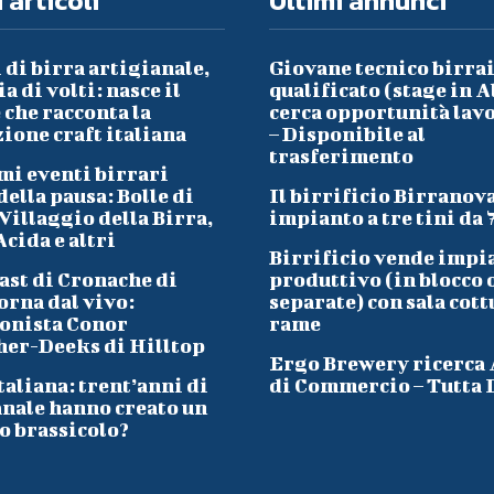
 articoli
Ultimi annunci
 di birra artigianale,
Giovane tecnico birra
a di volti: nasce il
qualificato (stage in A
che racconta la
cerca opportunità lav
ione craft italiana
– Disponibile al
trasferimento
mi eventi birrari
ella pausa: Bolle di
Il birrificio Birranov
Villaggio della Birra,
impianto a tre tini da 
cida e altri
Birrificio vende impi
ast di Cronache di
produttivo (in blocco 
orna dal vivo:
separate) con sala cott
onista Conor
rame
her-Deeks di Hilltop
Ergo Brewery ricerca
taliana: trent’anni di
di Commercio – Tutta I
anale hanno creato un
o brassicolo?