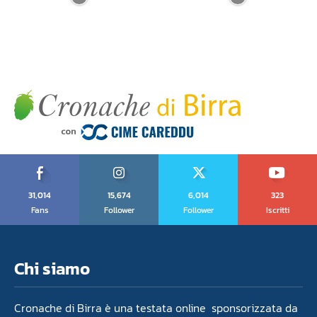
31,014
15,674
6,014
323
Fans
Follower
Follower
Iscritti
Chi siamo
Cronache di Birra è una testata online sponsorizzata da