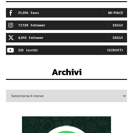
31,016
Fans
MI PIACE
17,139
Follower
SEGUI
6,010
Follower
SEGUI
323
Iscritti
ISCRIVITI
Archivi