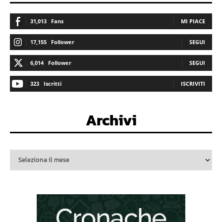
31,013
Fans
MI PIACE
17,155
Follower
SEGUI
6,014
Follower
SEGUI
323
Iscritti
ISCRIVITI
Archivi