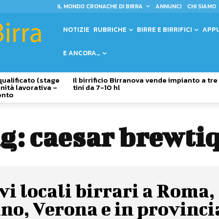
IL MONDO CRONACHE DI BIRRA
ANNUNCI
CHI SIAMO
NOTIZIE
RUBRICHE
BIRRE E BIRRIFICI
APP
E ANCORA…
qualificato (stage
Il birrificio Birranova vende impianto a tre
nità lavorativa –
tini da 7-10 hl
ento
g:
caesar brewti
i locali birrari a Roma,
no, Verona e in provinci