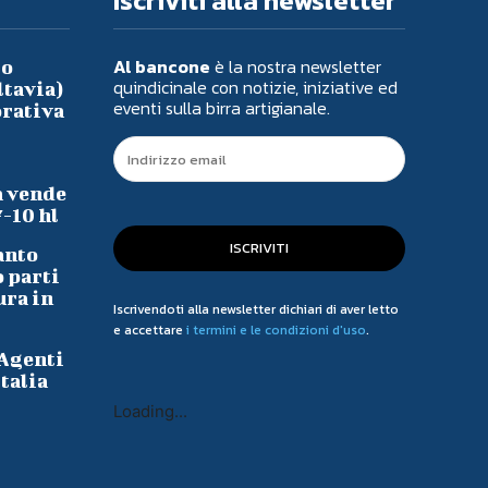
Iscriviti alla newsletter
Al bancone
è la nostra newsletter
io
quindicinale con notizie, iniziative ed
ltavia)
eventi sulla birra artigianale.
orativa
a vende
7-10 hl
ISCRIVITI
anto
o parti
ura in
Iscrivendoti alla newsletter dichiari di aver letto
e accettare
i termini e le condizioni d'uso
.
 Agenti
talia
Loading...