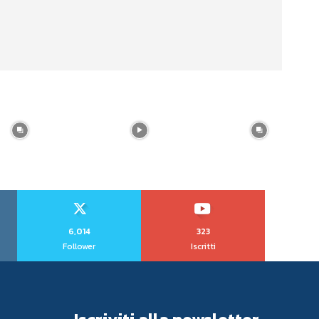
6,014
323
Follower
Iscritti