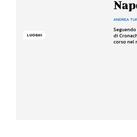
Nap
ANDREA TU
Seguendo q
di Cronach
LUOGHI
corso nel n