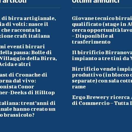
 articoli
Ultimi annunci
 di birra artigianale,
Giovane tecnico birra
a di volti: nasce il
qualificato (stage in A
che racconta la
cerca opportunità lav
ione craft italiana
– Disponibile al
trasferimento
mi eventi birrari
ella pausa: Bolle di
Il birrificio Birranov
Villaggio della Birra,
impianto a tre tini da 
cida e altri
Birrificio vende impi
ast di Cronache di
produttivo (in blocco 
orna dal vivo:
separate) con sala cott
onista Conor
rame
her-Deeks di Hilltop
Ergo Brewery ricerca
taliana: trent’anni di
di Commercio – Tutta I
anale hanno creato un
o brassicolo?