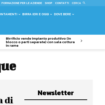
CERCA
FORMAZIONE PER LE AZIENDE
SHOP
CONTATTI
UNTAMENTI
BIRRA IERI E OGGI
DOVE BERE
Birrificio vende impianto produttivo (in
blocco o parti separate) con sala cottura
in rame
que
Newsletter
a di