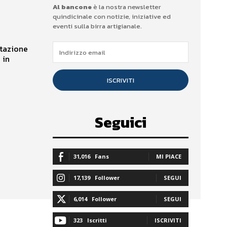
Al bancone
è la nostra newsletter
quindicinale con notizie, iniziative ed
eventi sulla birra artigianale.
stazione
 in
ISCRIVITI
Seguici
31,016
Fans
MI PIACE
17,139
Follower
SEGUI
6,014
Follower
SEGUI
323
Iscritti
ISCRIVITI