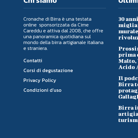
Chi siamo
Ultimi
Cronache di Birra è una testata
30 anni
online sponsorizzata da Cime
migliai
Careddu e attiva dal 2008, che offre
murale 
una panoramica quotidiana sul
rivoluz
mondo della birra artigianale italiana
e straniera.
Prossi
prima d
Contatti
Malto, 
Acido A
Corsi di degustazione
Il podc
Privacy Policy
Birra t
Condizioni d’uso
protag
Gallag
Birra i
artigi
turism