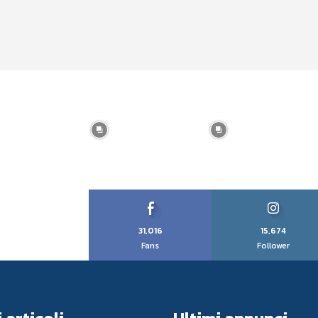
31,016
15,674
Fans
Follower