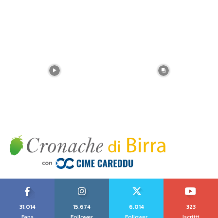
31,014
15,674
6,014
323
Fans
Follower
Follower
Iscritti