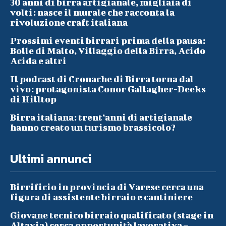
30 anni di birra artigianale, migliaia di
volti: nasce il murale che racconta la
rivoluzione craft italiana
Prossimi eventi birrari prima della pausa:
Bolle di Malto, Villaggio della Birra, Acido
Acida e altri
Il podcast di Cronache di Birra torna dal
vivo: protagonista Conor Gallagher-Deeks
di Hilltop
Birra italiana: trent’anni di artigianale
hanno creato un turismo brassicolo?
Ultimi annunci
Birrificio in provincia di Varese cerca una
figura di assistente birraio e cantiniere
Giovane tecnico birraio qualificato (stage in
Altavia) cerca opportunità lavorativa –