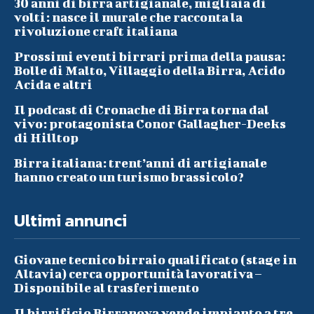
30 anni di birra artigianale, migliaia di
volti: nasce il murale che racconta la
rivoluzione craft italiana
Prossimi eventi birrari prima della pausa:
Bolle di Malto, Villaggio della Birra, Acido
Acida e altri
Il podcast di Cronache di Birra torna dal
vivo: protagonista Conor Gallagher-Deeks
di Hilltop
Birra italiana: trent’anni di artigianale
hanno creato un turismo brassicolo?
Ultimi annunci
Giovane tecnico birraio qualificato (stage in
Altavia) cerca opportunità lavorativa –
Disponibile al trasferimento
Il birrificio Birranova vende impianto a tre