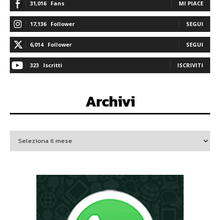
31,016
Fans
MI PIACE
17,136
Follower
SEGUI
6,014
Follower
SEGUI
323
Iscritti
ISCRIVITI
Archivi