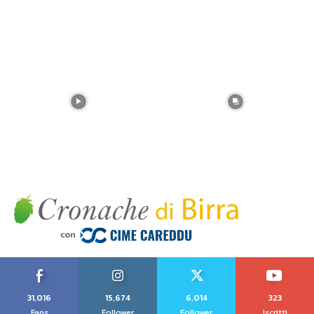
31,016
15,674
6,014
323
Fans
Follower
Follower
Iscritti