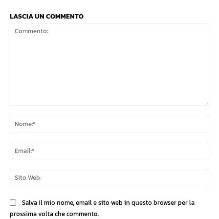
LASCIA UN COMMENTO
Commento:
No
Ema
Sit
We
Salva il mio nome, email e sito web in questo browser per la
prossima volta che commento.