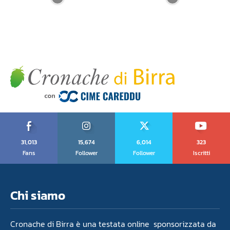
31,013
15,674
6,014
323
Fans
Follower
Follower
Iscritti
Chi siamo
Cronache di Birra è una testata online sponsorizzata da