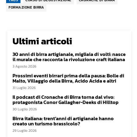
FORMAZIONE BIRRA
Ultimi articoli
30 anni di birra artigianale, migliaia di volti: nasce
il murale che racconta la rivoluzione craft italiana
3 Agosto 2026
Prossimi eventi birrari prima della pausa: Bolle di
Malto, Villaggio della Birra, Acido Acida e altri
31 Luglio 2026
Il podcast di Cronache di Birra torna dal vivo:
protagonista Conor Gallagher-Deeks di Hilltop
30 Luglio 2026
Birra italiana: trent’anni di artigianale hanno
creato un turismo brassicolo?
29 Luglio 2026