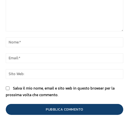
Commento:
No
Ema
Sit
We
Salva il mio nome, email e sito web in questo browser per la
prossima volta che commento.