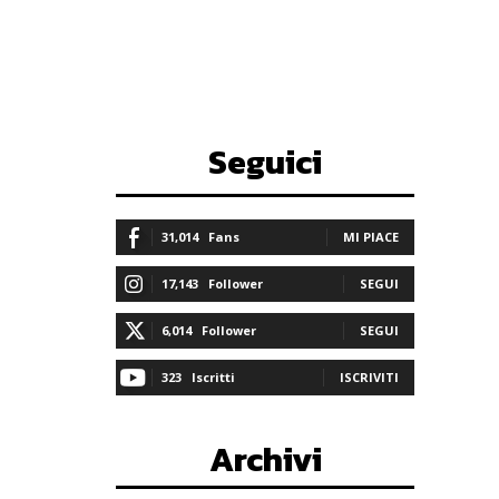
Seguici
31,014
Fans
MI PIACE
17,143
Follower
SEGUI
6,014
Follower
SEGUI
323
Iscritti
ISCRIVITI
Archivi