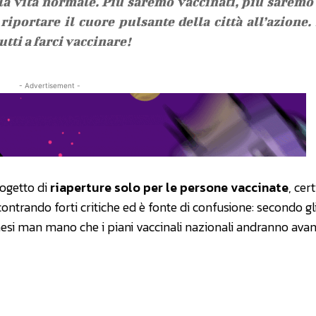
lla vita normale. Più saremo vaccinati, più saremo
riportare il cuore pulsante della città all’azione.
tti a farci vaccinare!
- Advertisement -
rogetto di
riaperture solo per le persone vaccinate
, cert
ontrando forti critiche ed è fonte di confusione: secondo gli
paesi man mano che i piani vaccinali nazionali andranno avant