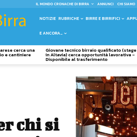
IL MONDO CRONACHE DI BIRRA
ANNUNCI
CHI SIAMO
NOTIZIE
RUBRICHE
BIRRE E BIRRIFICI
APP
E ANCORA…
 Varese cerca una
Giovane tecnico birraio qualificato (stage
io e cantiniere
in Altavia) cerca opportunità lavorativa –
Disponibile al trasferimento
r chi si