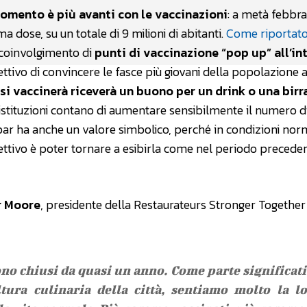
 momento è più avanti con le vaccinazioni
: a metà febbra
 dose, su un totale di 9 milioni di abitanti.
Come riportato 
 coinvolgimento di
punti di vaccinazione “pop up” all’in
biettivo di convincere le fasce più giovani della popolazione 
si vaccinerà riceverà un buono per un drink o una birr
istituzioni contano di aumentare sensibilmente il numero d
e bar ha anche un valore simbolico, perché in condizioni norm
iettivo è poter tornare a esibirla come nel periodo precede
 Moore
, presidente della Restaurateurs Stronger Together
r sono chiusi da quasi un anno. Come parte significat
ltura culinaria della città, sentiamo molto la l