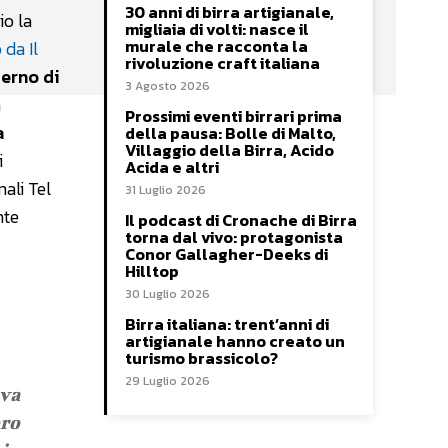
30 anni di birra artigianale,
io la
migliaia di volti: nasce il
murale che racconta la
da Il
rivoluzione craft italiana
terno di
3 Agosto 2026
a
Prossimi eventi birrari prima
a
della pausa: Bolle di Malto,
Villaggio della Birra, Acido
i
Acida e altri
ali Tel
31 Luglio 2026
nte
Il podcast di Cronache di Birra
torna dal vivo: protagonista
Conor Gallagher-Deeks di
Hilltop
30 Luglio 2026
Birra italiana: trent’anni di
artigianale hanno creato un
turismo brassicolo?
29 Luglio 2026
iva
oro