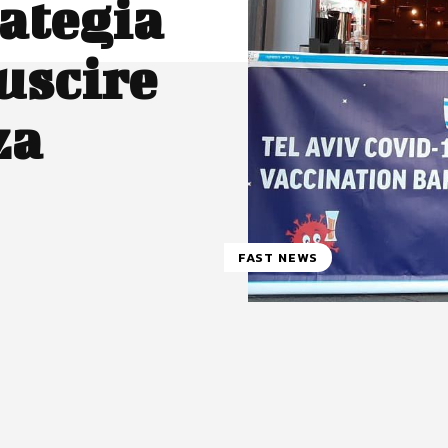
rategia
 uscire
za
FAST NEWS
atsApp
Linkedin
X