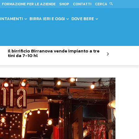
CERCA
FORMAZIONE PER LE AZIENDE
SHOP
CONTATTI
UNTAMENTI
BIRRA IERI E OGGI
DOVE BERE
Il birrificio Birranova vende impianto a tre
tini da 7-10 hl