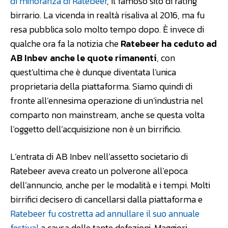
di minoranza di Ratebeer
, il famoso sito di rating
birrario. La vicenda in realtà risaliva al 2016, ma fu
resa pubblica solo molto tempo dopo. È invece di
qualche ora fa la notizia che
Ratebeer ha ceduto ad
AB Inbev anche le quote rimanenti
, con
quest’ultima che è dunque diventata l’unica
proprietaria della piattaforma. Siamo quindi di
fronte all’ennesima operazione di un’industria nel
comparto non mainstream, anche se questa volta
l’oggetto dell’acquisizione non è un birrificio.
L’entrata di AB Inbev nell’assetto societario di
Ratebeer aveva creato un polverone all’epoca
dell’annuncio, anche per le modalità e i tempi. Molti
birrifici decisero di cancellarsi dalla piattaforma e
Ratebeer fu costretta ad annullare il suo annuale
festival
a causa delle tante defezioni. Maggiori