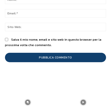
Ema
Sit
We
Salva il mio nome, email e sito web in questo browser per la
prossima volta che commento.