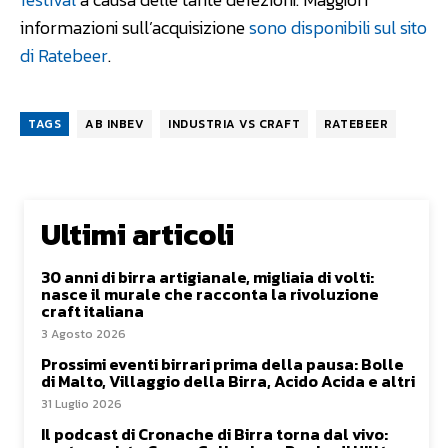
informazioni sull’acquisizione
sono disponibili sul sito
di Ratebeer
.
TAGS
AB INBEV
INDUSTRIA VS CRAFT
RATEBEER
Ultimi articoli
30 anni di birra artigianale, migliaia di volti:
nasce il murale che racconta la rivoluzione
craft italiana
3 Agosto 2026
Prossimi eventi birrari prima della pausa: Bolle
di Malto, Villaggio della Birra, Acido Acida e altri
31 Luglio 2026
Il podcast di Cronache di Birra torna dal vivo: