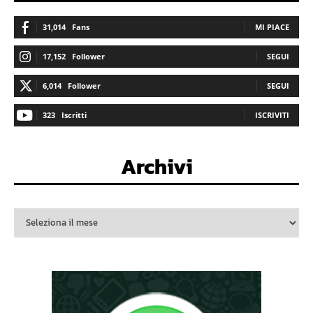
31,014
Fans
MI PIACE
17,152
Follower
SEGUI
6,014
Follower
SEGUI
323
Iscritti
ISCRIVITI
Archivi