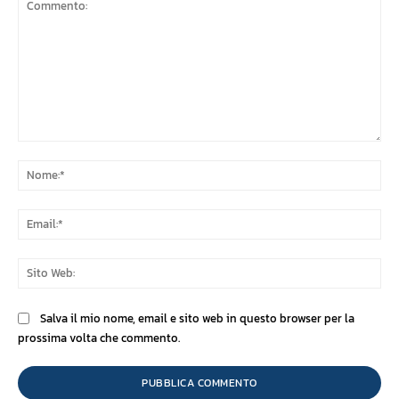
Commento:
No
Ema
Sit
We
Salva il mio nome, email e sito web in questo browser per la
prossima volta che commento.