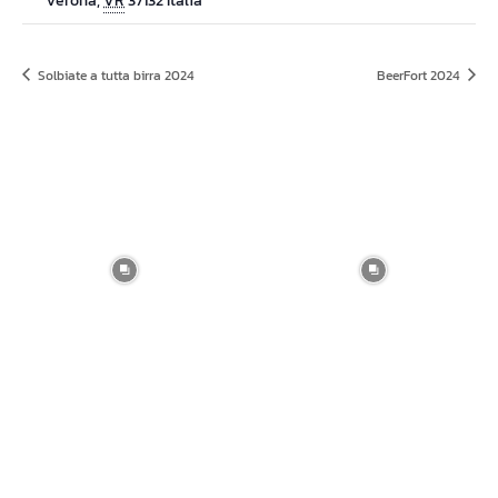
Verona
,
VR
37132
Italia
Solbiate a tutta birra 2024
BeerFort 2024