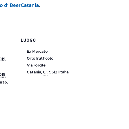
ito di BeerCatania
.
LUOGO
Ex Mercato
Ortofrutticolo
019
Via Forcile
Catania
,
CT
95121
Italia
019
nto: