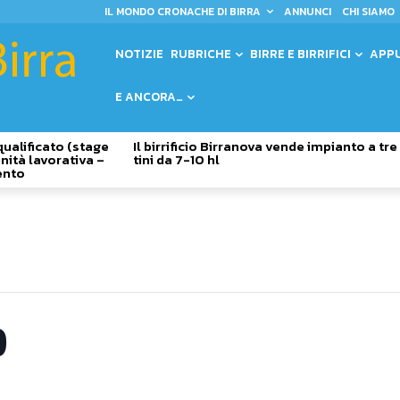
IL MONDO CRONACHE DI BIRRA
ANNUNCI
CHI SIAMO
NOTIZIE
RUBRICHE
BIRRE E BIRRIFICI
APP
E ANCORA…
qualificato (stage
Il birrificio Birranova vende impianto a tre
nità lavorativa –
tini da 7-10 hl
ento
9