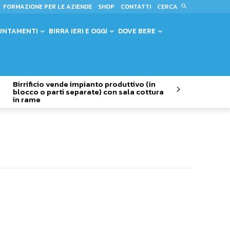
CERCA
FORMAZIONE PER LE AZIENDE
SHOP
CONTATTI
UNTAMENTI
BIRRA IERI E OGGI
DOVE BERE
Birrificio vende impianto produttivo (in
blocco o parti separate) con sala cottura
in rame