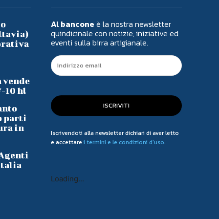
Al bancone
è la nostra newsletter
io
quindicinale con notizie, iniziative ed
ltavia)
eventi sulla birra artigianale.
orativa
a vende
7-10 hl
ISCRIVITI
anto
o parti
ura in
Iscrivendoti alla newsletter dichiari di aver letto
e accettare
i termini e le condizioni d'uso
.
 Agenti
talia
Loading...