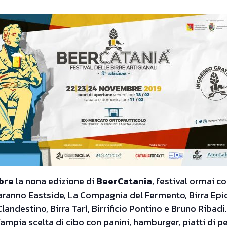
bre
la nona edizione di
BeerCatania
, festival ormai 
i saranno Eastside, La Compagnia del Fermento, Birra Epica
 Clandestino, Birra Tarì, Birrificio Pontino e Bruno Rib
’ampia scelta di cibo con panini, hamburger, piatti di p