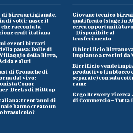
 di birra artigianale,
Giovane tecnico birra
a di volti: nasce il
qualificato (stage in A
che racconta la
cerca opportunità lav
ione craft italiana
– Disponibile al
trasferimento
mi eventi birrari
ella pausa: Bolle di
Il birrificio Birranov
Villaggio della Birra,
impianto a tre tini da 
cida e altri
Birrificio vende impi
ast di Cronache di
produttivo (in blocco 
orna dal vivo:
separate) con sala cott
onista Conor
rame
her-Deeks di Hilltop
Ergo Brewery ricerca
taliana: trent’anni di
di Commercio – Tutta I
anale hanno creato un
o brassicolo?