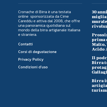
Cronache di Birra è una testata
30 anni
online sponsorizzata da Cime
migliai
Careddu e attiva dal 2008, che offre
murale 
una panoramica quotidiana sul
rivoluz
mondo della birra artigianale italiana
e straniera.
Prossi
prima d
Contatti
Malto, 
Acido A
Corsi di degustazione
Il podc
Privacy Policy
Birra t
Condizioni d’uso
protag
Gallag
Birra i
artigi
turism