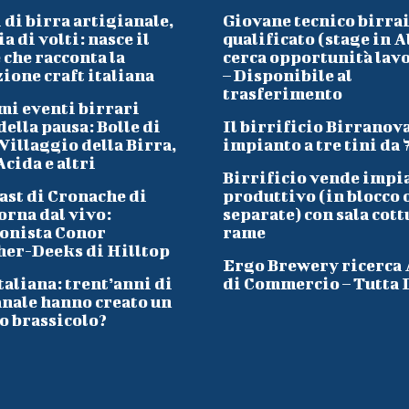
 di birra artigianale,
Giovane tecnico birra
a di volti: nasce il
qualificato (stage in A
che racconta la
cerca opportunità lav
ione craft italiana
– Disponibile al
trasferimento
mi eventi birrari
ella pausa: Bolle di
Il birrificio Birranov
Villaggio della Birra,
impianto a tre tini da 
cida e altri
Birrificio vende impi
ast di Cronache di
produttivo (in blocco 
orna dal vivo:
separate) con sala cott
onista Conor
rame
her-Deeks di Hilltop
Ergo Brewery ricerca
taliana: trent’anni di
di Commercio – Tutta I
anale hanno creato un
o brassicolo?