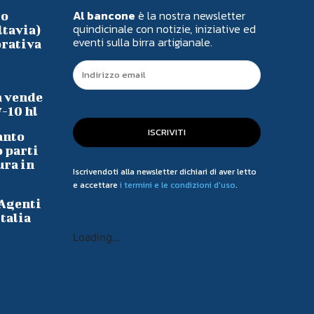
Al bancone
è la nostra newsletter
io
quindicinale con notizie, iniziative ed
ltavia)
eventi sulla birra artigianale.
orativa
a vende
7-10 hl
ISCRIVITI
anto
o parti
ura in
Iscrivendoti alla newsletter dichiari di aver letto
e accettare
i termini e le condizioni d'uso
.
 Agenti
talia
Loading...