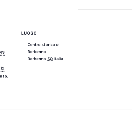
LUOGO
Centro storico di
Berbenno
019
Berbenno
,
SO
Italia
019
nto: