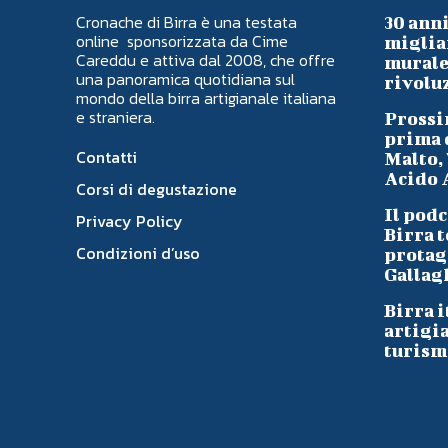
Cronache di Birra è una testata
30 anni
online sponsorizzata da Cime
migliai
Careddu e attiva dal 2008, che offre
murale 
una panoramica quotidiana sul
rivoluz
mondo della birra artigianale italiana
e straniera.
Prossi
prima d
Contatti
Malto, 
Acido A
Corsi di degustazione
Il podc
Privacy Policy
Birra t
Condizioni d’uso
protag
Gallag
Birra i
artigi
turism