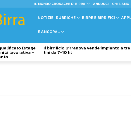
IL MONDO CRONACHE DI BIRRA
ANNUNCI
CHI SIAMO
NOTIZIE
RUBRICHE
BIRRE E BIRRIFICI
APP
E ANCORA…
qualificato (stage
Il birrificio Birranova vende impianto a tre
nità lavorativa –
tini da 7-10 hl
ento