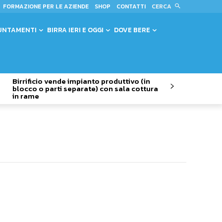
CERCA
FORMAZIONE PER LE AZIENDE
SHOP
CONTATTI
UNTAMENTI
BIRRA IERI E OGGI
DOVE BERE
Birrificio vende impianto produttivo (in
blocco o parti separate) con sala cottura
in rame