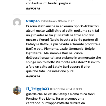
con tantissimi birrifici pugliesi
RISPOSTA
Snapso
10 Febbraio 2014 In 18:26
Ci sono stato anche io ed erano tipo 10-12 birrifici
alcuni molto validi oltre ai soliti noti… ma se ti fai
un giro adesso tra gli scaffali ne trovi solo 3 in
mezzo a Peroni (la più bevuta a Bari e partner di
Eataly) e Raffo (la più bevuta a Taranto prodotta a
Bari) e poi… Piemonte, Lazio, Germania, Belgio,
Inghilterra… Ma siamo a Bari nel cuore
dell’eccellenza italiana o siamo in un mercato che
spinge molto molto Piemonte ed estero? Ti invito
a fare un salto ad Eataly Bari oppure ti giro
qualche foto… desolazione pura!
RISPOSTA
Il_Triggia23
11 Febbraio 2014 In 8:39
guarda che se vai da Eataly a Roma mica trovi
Pontino, Free Lions, Turan e compagnia
cantando..purtroppo l’offerta di birre da