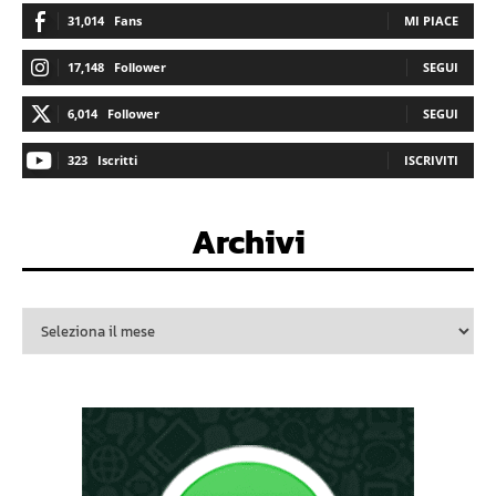
31,014
Fans
MI PIACE
17,148
Follower
SEGUI
6,014
Follower
SEGUI
323
Iscritti
ISCRIVITI
Archivi