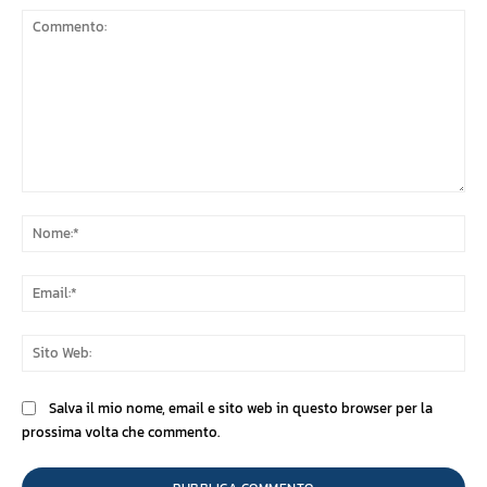
Commento:
No
Ema
Sit
We
Salva il mio nome, email e sito web in questo browser per la
prossima volta che commento.