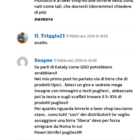
Piuttosto è ai beer shop ed alle birrerie della zona,
nati come tali, che dovresti (dovremmo) chiedere
di più!
RISPOSTA
Il_Triggia23
11 Febbraio 2014 In 8:56
esatto.
Snapso
11 Febbraio 2014 In 14:38
Se parli di Eataly come GDO potrebbero
arrabbiarsi!
Nel mio primo post ho parlato sia di birre che di
prodotti tipici… fatevi un giro e vedrete mega
insegne con immagini e testi pugliesi… abbassate
poi la testa e sugli scaffali trovare il 5-10% di
prodotti pugliesi!
Per quanto riguarda birrerie e beer shop lasciamo
stare… sono tutti “soci” dei distributori! Se voglio
assaggiare una birra “libera” devo per forza
emigrare da Roma in su!
Poveri birrifici pugliesi!!!!