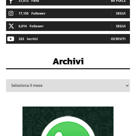
31,013
Fans
MI PIACE
17,155
Follower
SEGUI
6,014
Follower
SEGUI
323
Iscritti
ISCRIVITI
Archivi