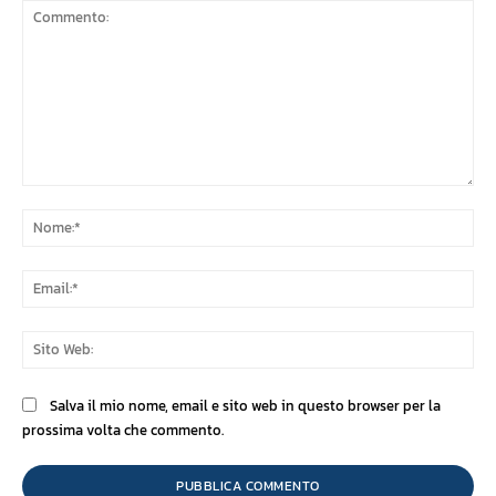
Commento:
No
Ema
Sit
We
Salva il mio nome, email e sito web in questo browser per la
prossima volta che commento.