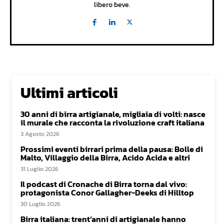
libero beve.
Ultimi articoli
30 anni di birra artigianale, migliaia di volti: nasce
il murale che racconta la rivoluzione craft italiana
3 Agosto 2026
Prossimi eventi birrari prima della pausa: Bolle di
Malto, Villaggio della Birra, Acido Acida e altri
31 Luglio 2026
Il podcast di Cronache di Birra torna dal vivo:
protagonista Conor Gallagher-Deeks di Hilltop
30 Luglio 2026
Birra italiana: trent’anni di artigianale hanno