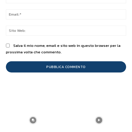
Ema
Sit
We
Salva il mio nome, email e sito web in questo browser per la
prossima volta che commento.