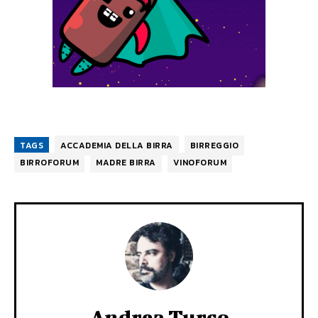
TAGS
ACCADEMIA DELLA BIRRA
BIRREGGIO
BIRROFORUM
MADRE BIRRA
VINOFORUM
Andrea Turco