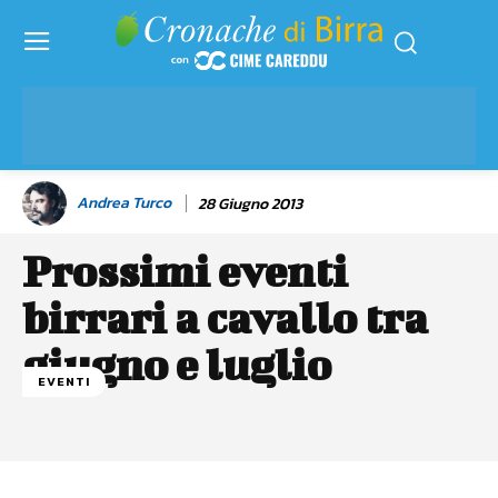
Andrea Turco
28 Giugno 2013
Prossimi eventi
birrari a cavallo tra
giugno e luglio
EVENTI