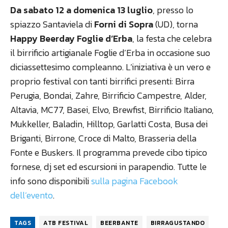
Da sabato 12 a domenica 13 luglio
, presso lo
spiazzo Santaviela di
Forni di Sopra
(UD), torna
Happy Beerday Foglie d’Erba
, la festa che celebra
il birrificio artigianale Foglie d’Erba in occasione suo
diciassettesimo compleanno. L’iniziativa è un vero e
proprio festival con tanti birrifici presenti: Birra
Perugia, Bondai, Zahre, Birrificio Campestre, Alder,
Altavia, MC77, Basei, Elvo, Brewfist, Birrificio Italiano,
Mukkeller, Baladin, Hilltop, Garlatti Costa, Busa dei
Briganti, Birrone, Croce di Malto, Brasseria della
Fonte e Buskers. Il programma prevede cibo tipico
fornese, dj set ed escursioni in parapendio. Tutte le
info sono disponibili
sulla pagina Facebook
dell’evento
.
TAGS
ATB FESTIVAL
BEERBANTE
BIRRAGUSTANDO