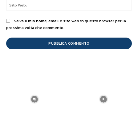
Sit
We
Salva il mio nome, email e sito web in questo browser per la
prossima volta che commento.