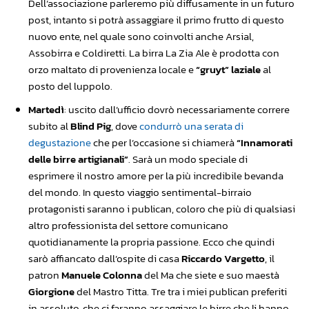
Dell’associazione parleremo più diffusamente in un futuro
post, intanto si potrà assaggiare il primo frutto di questo
nuovo ente, nel quale sono coinvolti anche Arsial,
Assobirra e Coldiretti. La birra La Zia Ale è prodotta con
orzo maltato di provenienza locale e
“gruyt” laziale
al
posto del luppolo.
Martedì
: uscito dall’ufficio dovrò necessariamente correre
subito al
Blind Pig
, dove
condurrò una serata di
degustazione
che per l’occasione si chiamerà
“Innamorati
delle birre artigianali”
. Sarà un modo speciale di
esprimere il nostro amore per la più incredibile bevanda
del mondo. In questo viaggio sentimental-birraio
protagonisti saranno i publican, coloro che più di qualsiasi
altro professionista del settore comunicano
quotidianamente la propria passione. Ecco che quindi
sarò affiancato dall’ospite di casa
Riccardo Vargetto
, il
patron
Manuele Colonna
del Ma che siete e suo maestà
Giorgione
del Mastro Titta. Tre tra i miei publican preferiti
in assoluto, che ci faranno assaggiare le birre che li hanno