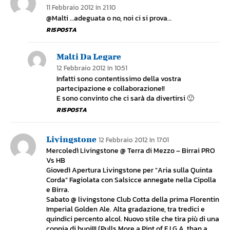
11 Febbraio 2012 In 21:10
@Malti …adeguata o no, noi ci si prova…
RISPOSTA
Malti Da Legare
12 Febbraio 2012 In 10:51
Infatti sono contentissimo della vostra
partecipazione e collaborazione!!
E sono convinto che ci sarà da divertirsi 🙂
RISPOSTA
Livingstone
12 Febbraio 2012 In 17:01
Mercoledì Livingstone @ Terra di Mezzo – Birrai PRO
Vs HB
Giovedì Apertura Livingstone per “Aria sulla Quinta
Corda” Fagiolata con Salsicce annegate nella Cipolla
e Birra.
Sabato @ livingstone Club Cotta della prima Florentin
Imperial Golden Ale. Alta gradazione, tra tredici e
quindici percento alcol. Nuovo stile che tira più di una
coppia di buoi!!! (Pulls More a Pint of F.I.G.A. than a