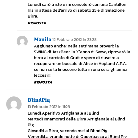
Lunedì sarò triste e mi consolerò con una Cantillon
Iris in attesa dell’arrivo di sabato 25 e di Selezione
Birra.
RISPOSTA
Manila
12 Febbraio 2012 In 23:28
Aggiungo anche: nella settimana proverò la
SWING di JazzBeer, la X°anno di Svevo, riproverò la
birra al carciofo di Gruit e spero di riuscire a
recuperare un boccale di Alice in Hopland A.P.A.
se non se la finoscono tutta in una sera gli amici
leccesi!!!
RISPOSTA
BlindPig
13 Febbraio 2012 In 11:29
Lunedì:Aperitivo Artigianale al Blind
Martedì:Innamorati della Birra Artigianale al Blind
Pig
Giovedì:La Birra, secondo me! al Blind Pig
Venerdì:La grande notte di Opperbacco al Blind Pig