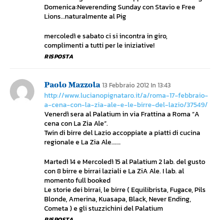
Domenica:Neverending Sunday con Stavio e Free
Lions…naturalmente al Pig
mercoledì e sabato ci si incontra in giro,
complimenti a tutti per le iniziative!
RISPOSTA
Paolo Mazzola
13 Febbraio 2012 In 13:43
http://www.lucianopignataro.it/a/roma-17-febbraio-
a-cena-con-la-zia-ale-e-le-birre-del-lazio/37549/
Venerdì sera al Palatium in via Frattina a Roma “A
cena con La Zia Ale”.
Twin di birre del Lazio accoppiate a piatti di cucina
regionale e La Zia Ale…….
Martedì 14 e Mercoledì 15 al Palatium 2 lab. del gusto
con 8 birre e birrai laziali e La ZiA Ale. I lab. al
momento full booked
Le storie dei birrai, le birre ( Equilibrista, Fugace, Pils
Blonde, Amerina, Kuasapa, Black, Never Ending,
Cometa ) e gli stuzzichini del Palatium
RISPOSTA