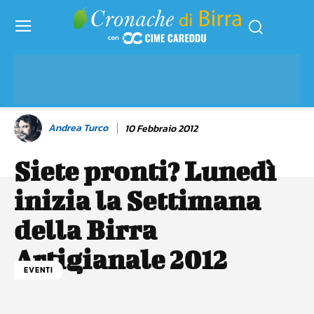
Andrea Turco
10 Febbraio 2012
Siete pronti? Lunedì
inizia la Settimana
della Birra
Artigianale 2012
EVENTI