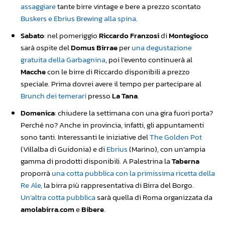
assaggiare
tante birre vintage e bere a prezzo scontato
Buskers e Ebrius Brewing alla spina
.
Sabato
: nel pomeriggio
Riccardo Franzosi
di
Montegioco
sarà ospite del
Domus Birrae
per
una degustazione
gratuita della Garbagnina
, poi l’evento continuerà al
Macche
con le birre di Riccardo disponibili a prezzo
speciale. Prima dovrei avere il tempo per partecipare al
Brunch dei temerari
presso
La Tana
.
Domenica
: chiudere la settimana con una gira fuori porta?
Perché no? Anche in provincia, infatti, gli appuntamenti
sono tanti. Interessanti le iniziative del
The Golden Pot
(Villalba di Guidonia) e di
Ebrius
(Marino), con un’ampia
gamma di prodotti disponibili. A Palestrina la
Taberna
proporrà
una cotta pubblica con la primissima ricetta della
Re Ale,
la birra più rappresentativa di Birra del Borgo.
Un’altra cotta pubblica
sarà quella di Roma organizzata da
amolabirra.com
e
Bibere
.