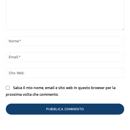
Commento:
No
Ema
Sit
We
Salva il mio nome, email e sito web in questo browser per la
prossima volta che commento.