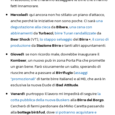
fatti innamorare.
Mercoledì
: qui ancora non ho stilato un piano d’attacco,
anche perché le iniziative non sono poche. Ci sarà
una
degustazione alla cieca
da
Bibere
,
una cena con
abbinamenti
da
Turbacci
,
birre Turan randallizzate
da
Beer Shock
(VT),
lo stappo selvaggio
del
Birra +
,
il corso di
produzione
da
Stazione Birra
e tanti altri appuntamenti.
Giovedì
: se non ricordo male, dovrebbe inaugurare il
Kombeer
, un nuovo pub in zona Porta Pia che promette
un gran bene. Farò sicuramente un salto, sperando di
riuscire anche a passare al
Birrifugio
(
assaggi
“promozionali”
di tante birre italiane) e al M8, che avrà in
esclusiva la nuova Dude di
Bad Attitude
.
Venerdì
: purtroppo il lavoro mi impedirà di seguire
la
cotta pubblica della nuova Buskers
alla
Birra del Borgo
.
Cercherò di farmi perdonare da Mirko Caretta passando
alla
bottega bir&fud
, dove
si potranno acquistare e