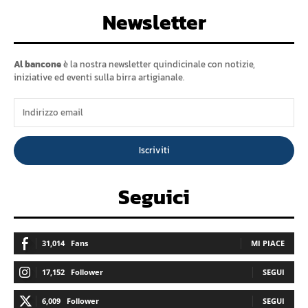
Newsletter
Al bancone
è la nostra newsletter quindicinale con notizie,
iniziative ed eventi sulla birra artigianale.
Iscriviti
Seguici
31,014
Fans
MI PIACE
17,152
Follower
SEGUI
6,009
Follower
SEGUI