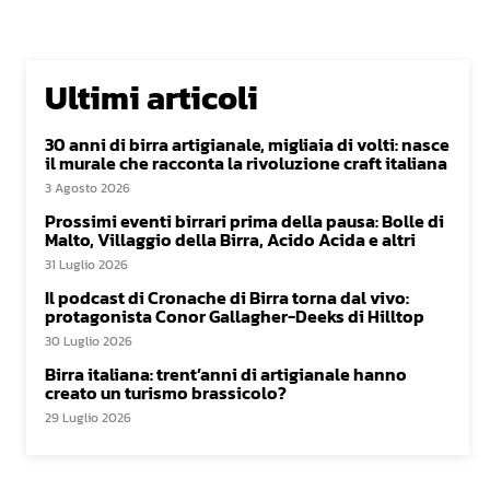
Ultimi articoli
30 anni di birra artigianale, migliaia di volti: nasce
il murale che racconta la rivoluzione craft italiana
3 Agosto 2026
Prossimi eventi birrari prima della pausa: Bolle di
Malto, Villaggio della Birra, Acido Acida e altri
31 Luglio 2026
Il podcast di Cronache di Birra torna dal vivo:
protagonista Conor Gallagher-Deeks di Hilltop
30 Luglio 2026
Birra italiana: trent’anni di artigianale hanno
creato un turismo brassicolo?
29 Luglio 2026