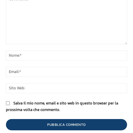
Commento:
No
Ema
Sit
We
Salva il mio nome, email e sito web in questo browser per la
prossima volta che commento.