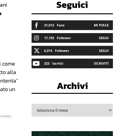
Seguici
iani
a
31,013
Fans
MI PIACE
17,155
Follower
SEGUI
6,014
Follower
SEGUI
el come
323
Iscritti
ISCRIVITI
to alla
ontenta”
Archivi
nato un
rramisù