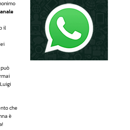
’omonimo
ianale
 il
dei
 può
ormai
 Luigi
ento che
onna è
a!