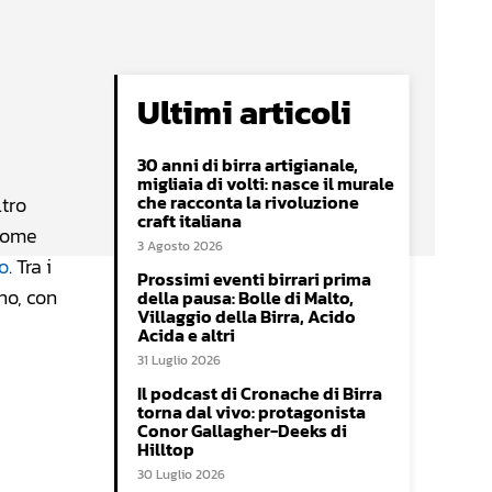
Ultimi articoli
30 anni di birra artigianale,
migliaia di volti: nasce il murale
che racconta la rivoluzione
ltro
craft italiana
 come
3 Agosto 2026
o
. Tra i
Prossimi eventi birrari prima
no, con
della pausa: Bolle di Malto,
Villaggio della Birra, Acido
Acida e altri
31 Luglio 2026
Il podcast di Cronache di Birra
torna dal vivo: protagonista
Conor Gallagher-Deeks di
Hilltop
30 Luglio 2026