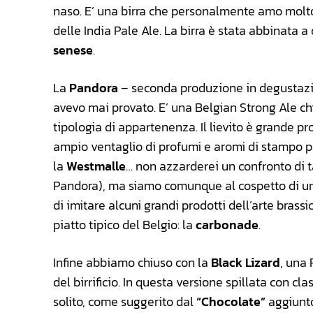
naso. E’ una birra che personalmente amo molto, 
delle India Pale Ale. La birra è stata abbinata a
senese
.
La
Pandora
– seconda produzione in degustazio
avevo mai provato. E’ una Belgian Strong Ale c
tipologia di appartenenza. Il lievito è grande p
ampio ventaglio di profumi e aromi di stampo p
la
Westmalle
… non azzarderei un confronto di t
Pandora), ma siamo comunque al cospetto di una 
di imitare alcuni grandi prodotti dell’arte bras
piatto tipico del Belgio: la
carbonade
.
Infine abbiamo chiuso con la
Black Lizard
, una 
del birrificio. In questa versione spillata con c
solito, come suggerito dal
“Chocolate”
aggiunto