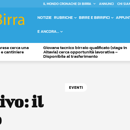
IL MONDO CRONACHE DI BIRRA
ANNUNCI
CHI SIA
NOTIZIE
RUBRICHE
BIRRE E BIRRIFICI
APPUN
E ANCORA…
Varese cerca una
Giovane tecnico birraio qualificato (stage in
o e cantiniere
Altavia) cerca opportunità lavorativa –
Disponibile al trasferimento
EVENTI
vo: il
o