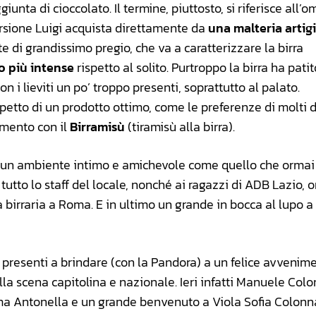
iunta di cioccolato. Il termine, piuttosto, si riferisce all
versione Luigi acquista direttamente da
una malteria artig
te di grandissimo pregio, che va a caratterizzare la birra
o più intense
rispetto al solito. Purtroppo la birra ha patito
on i lieviti un po’ troppo presenti, soprattutto al palato.
etto di un prodotto ottimo, come le preferenze di molti 
amento con il
Birramisù
(tiramisù alla birra).
in un ambiente intimo e amichevole come quello che ormai
tutto lo staff del locale, nonché ai ragazzi di ADB Lazio, 
a birraria a Roma. E in ultimo un grande in bocca al lupo a
 i presenti a brindare (con la Pandora) a un felice avvenim
la scena capitolina e nazionale. Ieri infatti Manuele Col
ma Antonella e un grande benvenuto a Viola Sofia Colonn