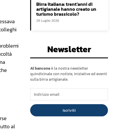
Birra italiana: trent’anni di
artigianale hanno creato un
turismo brassicolo?
ressava
29 Luglio 2026
colleghi
 problemi
Newsletter
icoltà
 ma
Al bancone
è la nostra newsletter
 che
quindicinale con notizie, iniziative ed eventi
sulla birra artigianale.
Iscriviti
rse
tutto al