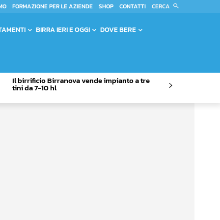
CERCA
MO
FORMAZIONE PER LE AZIENDE
SHOP
CONTATTI
TAMENTI
BIRRA IERI E OGGI
DOVE BERE
Il birrificio Birranova vende impianto a tre
tini da 7-10 hl