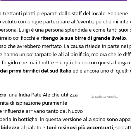
trettanti piatti preparati dallo staff del locale. Sebbene
o voluto comunque partecipare all’evento, perché mi inte
 persona. Luigi è una persona splendida e come tanti suoi 
rraio coi fiocchi e
ritengo le sue birre di grande livello
,
so che avrebbero meritato. La causa risiede in parte nei
hanno un po’ tarpato le ali al birrificio, ma ora che le diff
iù fulgido che mai. Inoltre – e qui chiudo con questa lunga
ei primi birrifici del sud Italia
ed è ancora uno di quelli
cia
, una India Pale Ale che utilizza
Si spilla la Noscia...
inita di ispirazione puramente
 le influenze arrivano tanto dal Nuovo
erla in bottiglia, in questa versione alla spina sono appa
rbidezza
al palato e
toni resinosi più accentuati
, soprat