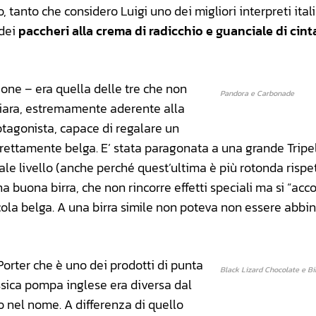
tanto che considero Luigi uno dei migliori interpreti ital
 dei
paccheri alla crema di radicchio e guanciale di cint
ne – era quella delle tre che non
Pandora e Carbonade
hiara, estremamente aderente alla
rotagonista, capace di regalare un
rettamente belga. E’ stata paragonata a una grande Trip
ale livello (anche perché quest’ultima è più rotonda rispet
buona birra, che non rincorre effetti speciali ma si “acc
sicola belga. A una birra simile non poteva non essere abbi
Porter che è uno dei prodotti di punta
Black Lizard Chocolate e Bi
lassica pompa inglese era diversa dal
 nel nome. A differenza di quello