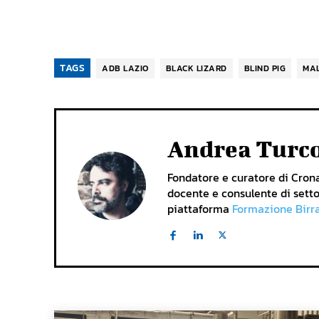
TAGS
ADB LAZIO
BLACK LIZARD
BLIND PIG
MA
Andrea Turc
Fondatore e curatore di Cronac
docente e consulente di setto
piattaforma
Formazione Birr