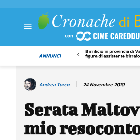
Birrificio in provincia di 
ANNUNCI
figura di assistente birrai
24 Novembre 2010
Andrea Turco
Serata Maltovi
mio resocont