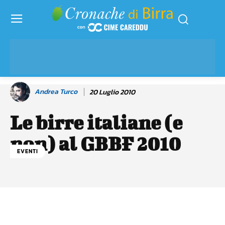
Andrea Turco
20 Luglio 2010
Le birre italiane (e
non) al GBBF 2010
EVENTI
Facebook
WhatsApp
Linkedin
X