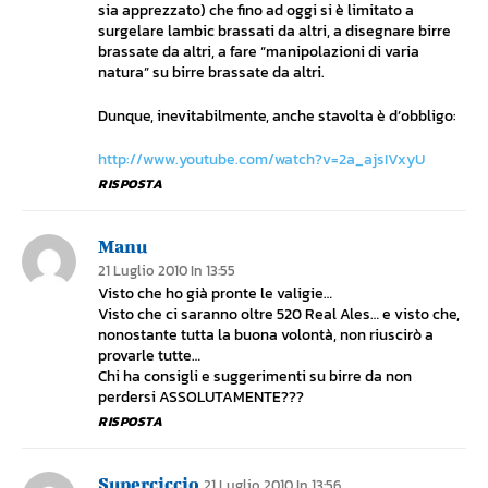
sia apprezzato) che fino ad oggi si è limitato a
surgelare lambic brassati da altri, a disegnare birre
brassate da altri, a fare “manipolazioni di varia
natura” su birre brassate da altri.
Dunque, inevitabilmente, anche stavolta è d’obbligo:
http://www.youtube.com/watch?v=2a_ajsIVxyU
RISPOSTA
Manu
21 Luglio 2010 In 13:55
Visto che ho già pronte le valigie…
Visto che ci saranno oltre 520 Real Ales… e visto che,
nonostante tutta la buona volontà, non riuscirò a
provarle tutte…
Chi ha consigli e suggerimenti su birre da non
perdersi ASSOLUTAMENTE???
RISPOSTA
Superciccio
21 Luglio 2010 In 13:56