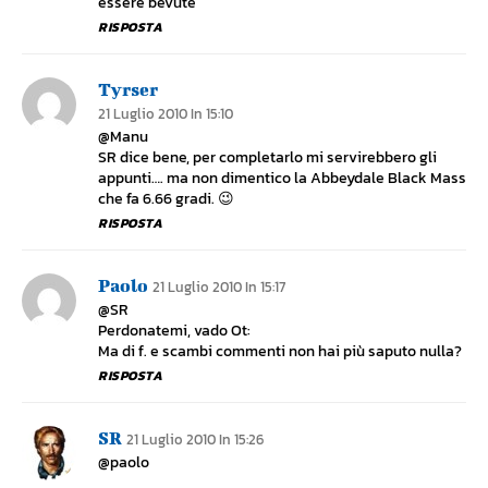
essere bevute
RISPOSTA
Tyrser
21 Luglio 2010 In 15:10
@Manu
SR dice bene, per completarlo mi servirebbero gli
appunti…. ma non dimentico la Abbeydale Black Mass
che fa 6.66 gradi. 😉
RISPOSTA
Paolo
21 Luglio 2010 In 15:17
@SR
Perdonatemi, vado Ot:
Ma di f. e scambi commenti non hai più saputo nulla?
RISPOSTA
SR
21 Luglio 2010 In 15:26
@paolo