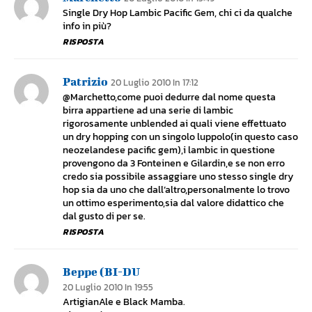
Single Dry Hop Lambic Pacific Gem, chi ci da qualche
info in più?
RISPOSTA
Patrizio
20 Luglio 2010 In 17:12
@Marchetto,come puoi dedurre dal nome questa
birra appartiene ad una serie di lambic
rigorosamente unblended ai quali viene effettuato
un dry hopping con un singolo luppolo(in questo caso
neozelandese pacific gem),i lambic in questione
provengono da 3 Fonteinen e Gilardin,e se non erro
credo sia possibile assaggiare uno stesso single dry
hop sia da uno che dall’altro,personalmente lo trovo
un ottimo esperimento,sia dal valore didattico che
dal gusto di per se.
RISPOSTA
Beppe (BI-DU
20 Luglio 2010 In 19:55
ArtigianAle e Black Mamba.