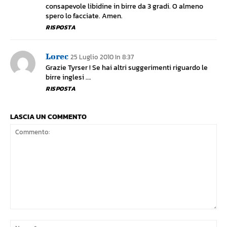
consapevole libidine in birre da 3 gradi. O almeno
spero lo facciate. Amen.
RISPOSTA
Lorec
25 Luglio 2010 In 8:37
Grazie Tyrser ! Se hai altri suggerimenti riguardo le
birre inglesi ….
RISPOSTA
LASCIA UN COMMENTO
Commento:
No