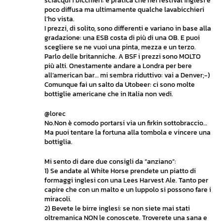
sciacqui i bicchieri: è pratica che nei festival inglesi è
poco diffusa ma ultimamente qualche lavabicchieri
l’ho vista.
I prezzi, di solito, sono differenti e variano in base alla
gradazione: una ESB costa di più di una OB. E puoi
scegliere se ne vuoi una pinta, mezza e un terzo.
Parlo delle britanniche. A BSF i prezzi sono MOLTO
più alti. Onestamente andare a Londra per bere
all’american bar… mi sembra riduttivo: vai a Denver;-)
Comunque fai un salto da Utobeer: ci sono molte
bottiglie americane che in Italia non vedi.
@lorec
No.Non è comodo portarsi via un firkin sottobraccio…
Ma puoi tentare la fortuna alla tombola e vincere una
bottiglia.
Mi sento di dare due consigli da “anziano”:
1) Se andate al White Horse prendete un piatto di
formaggi inglesi con una Lees Harvest Ale. Tanto per
capire che con un malto e un luppolo si possono fare i
miracoli.
2) Bevete le birre inglesi: se non siete mai stati
oltremanica NON le conoscete. Troverete una sana e