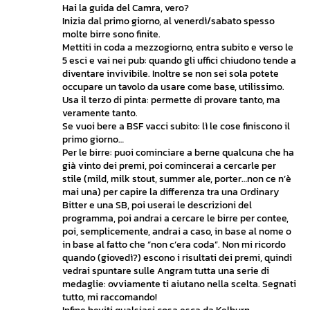
Hai la guida del Camra, vero?
Inizia dal primo giorno, al venerdì/sabato spesso
molte birre sono finite.
Mettiti in coda a mezzogiorno, entra subito e verso le
5 esci e vai nei pub: quando gli uffici chiudono tende a
diventare invivibile. Inoltre se non sei sola potete
occupare un tavolo da usare come base, utilissimo.
Usa il terzo di pinta: permette di provare tanto, ma
veramente tanto.
Se vuoi bere a BSF vacci subito: lì le cose finiscono il
primo giorno…
Per le birre: puoi cominciare a berne qualcuna che ha
già vinto dei premi, poi comincerai a cercarle per
stile (mild, milk stout, summer ale, porter…non ce n’è
mai una) per capire la differenza tra una Ordinary
Bitter e una SB, poi userai le descrizioni del
programma, poi andrai a cercare le birre per contee,
poi, semplicemente, andrai a caso, in base al nome o
in base al fatto che “non c’era coda”. Non mi ricordo
quando (giovedì?) escono i risultati dei premi, quindi
vedrai spuntare sulle Angram tutta una serie di
medaglie: ovviamente ti aiutano nella scelta. Segnati
tutto, mi raccomando!