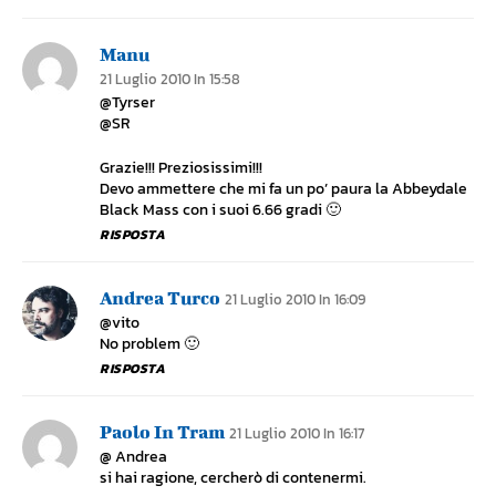
Manu
21 Luglio 2010 In 15:58
@Tyrser
@SR
Grazie!!! Preziosissimi!!!
Devo ammettere che mi fa un po’ paura la Abbeydale
Black Mass con i suoi 6.66 gradi 🙂
RISPOSTA
Andrea Turco
21 Luglio 2010 In 16:09
@vito
No problem 🙂
RISPOSTA
Paolo In Tram
21 Luglio 2010 In 16:17
@ Andrea
si hai ragione, cercherò di contenermi.