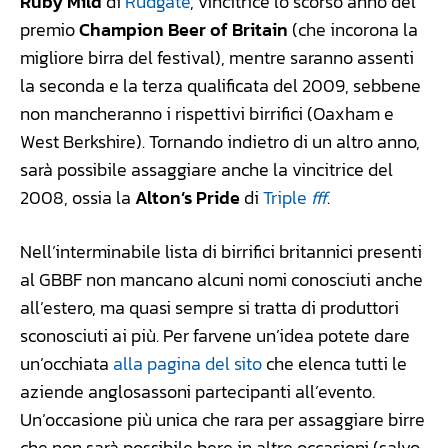
Ruby Mild
di
Rudgate
, vincitrice lo scorso anno del
premio
Champion Beer of Britain
(che incorona la
migliore birra del festival), mentre saranno assenti
la seconda e la terza qualificata del 2009, sebbene
non mancheranno i rispettivi birrifici (Oaxham e
West Berkshire). Tornando indietro di un altro anno,
sarà possibile assaggiare anche la vincitrice del
2008, ossia la
Alton’s Pride
di
Triple
fff
.
Nell’interminabile lista di birrifici britannici presenti
al GBBF non mancano alcuni nomi conosciuti anche
all’estero, ma quasi sempre si tratta di produttori
sconosciuti ai più. Per farvene un’idea potete dare
un’occhiata
alla pagina del sito
che elenca tutti le
aziende anglosassoni partecipanti all’evento.
Un’occasione più unica che rara per assaggiare birre
che non sarà possibile bere in altre occasioni (salvo