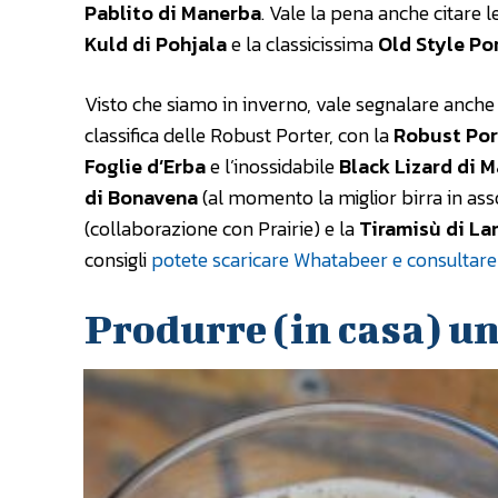
Pablito di Manerba
. Vale la pena anche citare 
Kuld di Pohjala
e la classicissima
Old Style Por
Visto che siamo in inverno, vale segnalare anche le 
classifica delle Robust Porter, con la
Robust Port
Foglie d’Erba
e l’inossidabile
Black Lizard di 
di Bonavena
(al momento la miglior birra in as
(collaborazione con Prairie) e la
Tiramisù di L
consigli
potete scaricare Whatabeer e consultare 
Produrre (in casa) u