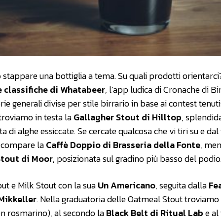
 stappare una bottiglia a tema. Su quali prodotti orientarci
e classifiche di Whatabeer
, l’app ludica di Cronache di Bi
e generali divise per stile birrario in base ai contest tenutis
t troviamo in testa la
Gallagher Stout di Hilltop
, splendid
a di alghe essiccate. Se cercate qualcosa che vi tiri su e dal
o compare la
Caffè Doppio di Brasseria della Fonte
, men
tout di Moor
, posizionata sul gradino più basso del podio
out e Milk Stout con la sua
Un Americano
, seguita dalla
Fea
Mikkeller
. Nella graduatoria delle Oatmeal Stout troviamo 
n rosmarino), al secondo la
Black Belt di Ritual Lab
e al