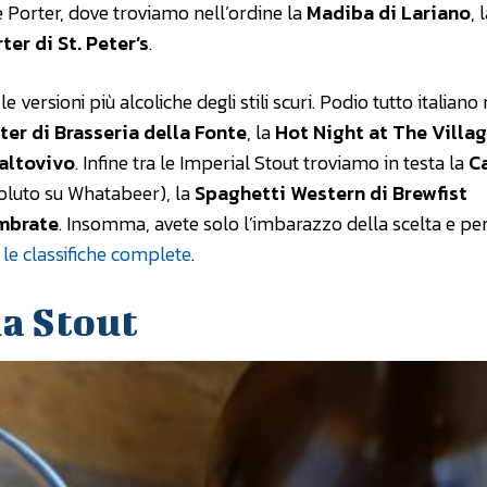
le Porter, dove troviamo nell’ordine la
Madiba di Lariano
, 
ter di St. Peter’s
.
versioni più alcoliche degli stili scuri. Podio tutto italiano 
er di Brasseria della Fonte
, la
Hot Night at The Villag
Maltovivo
. Infine tra le Imperial Stout troviamo in testa la
C
soluto su Whatabeer), la
Spaghetti Western di Brewfist
ambrate
. Insomma, avete solo l’imbarazzo della scelta e per 
le classifiche complete
.
na Stout