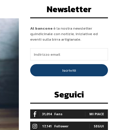
Newsletter
Al bancone
è la nostra newsletter
quindicinale con notizie, iniziative ed
eventi sulla birra artigianale.
Iscriviti
Seguici
31,014
Fans
MI PIACE
17,141
Follower
SEGUI