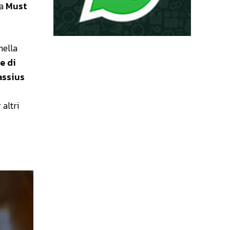
la
Must
nella
e di
assius
altri