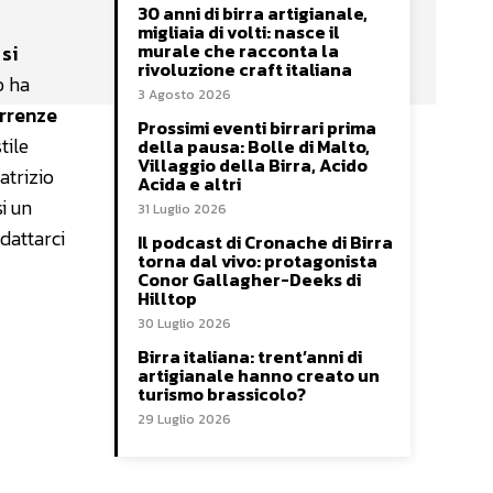
30 anni di birra artigianale,
migliaia di volti: nasce il
murale che racconta la
 si
rivoluzione craft italiana
o ha
3 Agosto 2026
orrenze
Prossimi eventi birrari prima
tile
della pausa: Bolle di Malto,
Villaggio della Birra, Acido
atrizio
Acida e altri
i un
31 Luglio 2026
dattarci
Il podcast di Cronache di Birra
torna dal vivo: protagonista
Conor Gallagher-Deeks di
Hilltop
30 Luglio 2026
Birra italiana: trent’anni di
artigianale hanno creato un
turismo brassicolo?
29 Luglio 2026