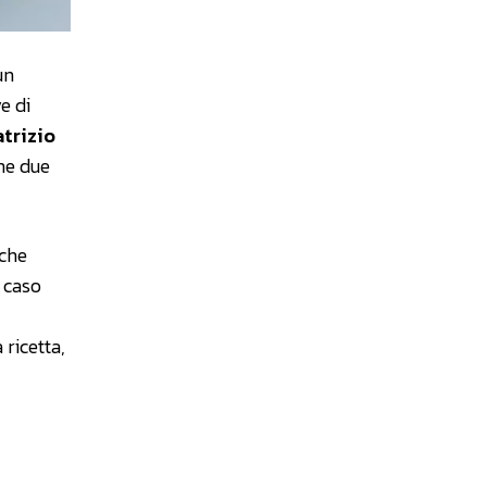
un
e di
trizio
rne due
 che
o caso
 ricetta,