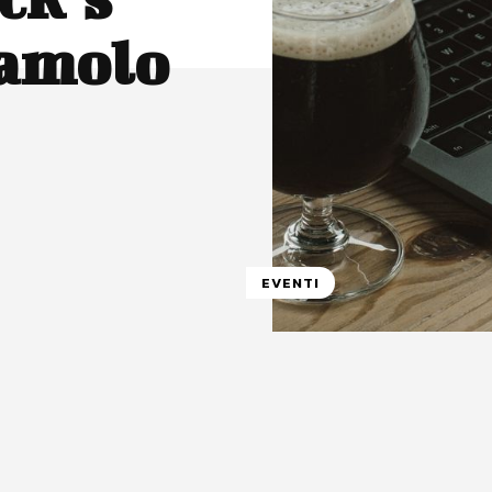
iamolo
EVENTI
atsApp
Linkedin
X