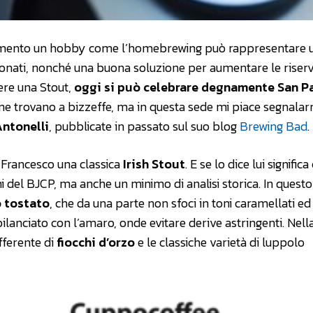
omento un hobby come l’homebrewing può rappresentare 
ionati, nonché una buona soluzione per aumentare le riserv
ere una Stout,
oggi si può celebrare degnamente San Pa
se ne trovano a bizzeffe, ma in questa sede mi piace segnala
ntonelli
, pubblicate in passato sul suo blog
Brewing Bad
.
a Francesco una classica
Irish Stout
. E se lo dice lui significa
i del BJCP, ma anche un minimo di analisi storica. In quest
o tostato
, che da una parte non sfoci in toni caramellati ed
ilanciato con l’amaro, onde evitare derive astringenti. Nella
fferente di
fiocchi d’orzo
e le classiche varietà di luppolo