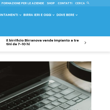
CERCA
FORMAZIONE PER LE AZIENDE
SHOP
CONTATTI
UNTAMENTI
BIRRA IERI E OGGI
DOVE BERE
Il birrificio Birranova vende impianto a tre
tini da 7-10 hl