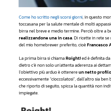
Come ho scritto negli scorsi giorni
, in questo m
toccasana per la salute mentale di molti appass
birra nel breve e medio termine. Perciò oltre a b
realizzandone una in casa
. Di ricette in rete 
del mio homebrewer preferito, cioè
Francesco A
La prima birra si chiama
Roight!
ed è definita d
dietro c’è non solo un’attenta aderenza ai dettam
l’obiettivo più arduo è ottenere
un netto profil
eccessivamente “cioccolatosi”, dall’altro sia ben b
che riporto di seguito, spicca la quantità non indi
impiegate.