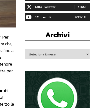
6,014
Follower
SEGUI
323
Iscritti
ISCRIVITI
Archivi
? Per
rra che,
i fino a
a
 tenore
tre per
.
r di
al
 terzo la