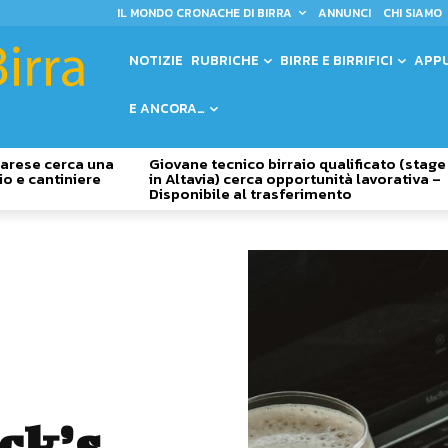
IL MONDO CRONACHE DI BIRRA
ANNUNCI
CHI SIAMO
NOTIZIE
RUBRICHE
BIRRE E BIRRIFICI
APP
E ANCORA…
 Varese cerca una
Giovane tecnico birraio qualificato (stage
io e cantiniere
in Altavia) cerca opportunità lavorativa –
Disponibile al trasferimento
ck’s