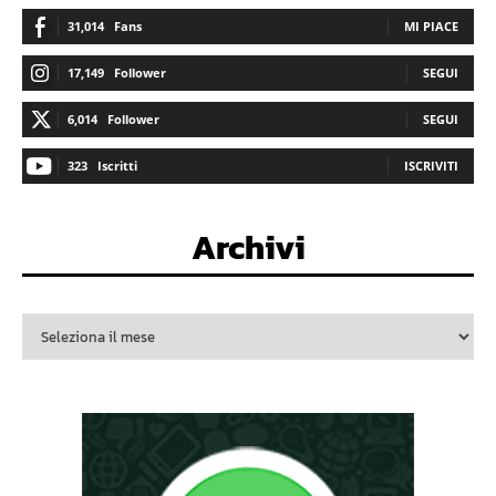
31,014
Fans
MI PIACE
17,149
Follower
SEGUI
6,014
Follower
SEGUI
323
Iscritti
ISCRIVITI
Archivi