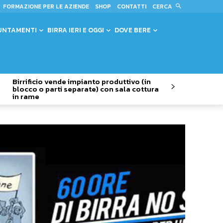
CERCA
FORMAZIONE PER LE AZIENDE
SHOP
CONTATTI
UNTAMENTI
BIRRA IERI E OGGI
DOVE BERE
Birrificio vende impianto produttivo (in
blocco o parti separate) con sala cottura
in rame