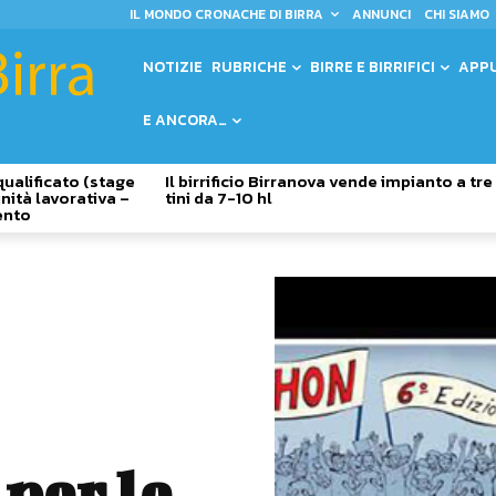
IL MONDO CRONACHE DI BIRRA
ANNUNCI
CHI SIAMO
NOTIZIE
RUBRICHE
BIRRE E BIRRIFICI
APP
E ANCORA…
qualificato (stage
Il birrificio Birranova vende impianto a tre
nità lavorativa –
tini da 7-10 hl
ento
per le