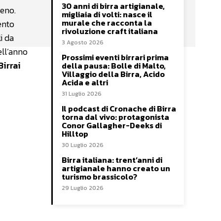
30 anni di birra artigianale,
meno.
migliaia di volti: nasce il
murale che racconta la
vento
rivoluzione craft italiana
i da
3 Agosto 2026
ell’anno
Prossimi eventi birrari prima
Birrai
della pausa: Bolle di Malto,
Villaggio della Birra, Acido
Acida e altri
31 Luglio 2026
Il podcast di Cronache di Birra
torna dal vivo: protagonista
Conor Gallagher-Deeks di
Hilltop
30 Luglio 2026
Birra italiana: trent’anni di
artigianale hanno creato un
turismo brassicolo?
29 Luglio 2026