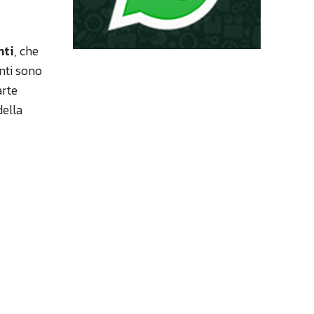
nti
, che
anti sono
arte
della