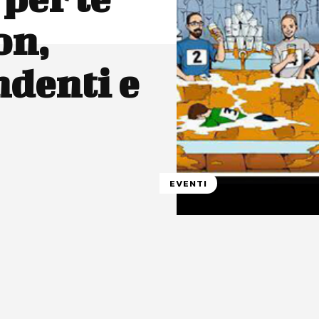
on,
ndenti e
EVENTI
atsApp
Linkedin
X