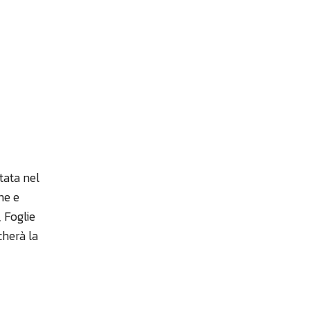
itata nel
ne e
 Foglie
cherà la