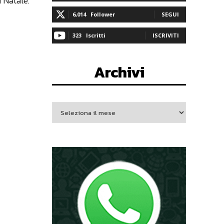
 Natale.
6,014
Follower
SEGUI
323
Iscritti
ISCRIVITI
Archivi