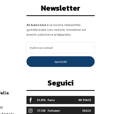
Newsletter
Al bancone
è la nostra newsletter
quindicinale con notizie, iniziative ed
eventi sulla birra artigianale.
Iscriviti
Seguici
della
31,016
Fans
MI PIACE
to
17,138
Follower
SEGUI