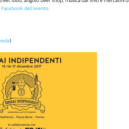
reet food, angolo beer shop, musica dal vivo e mercatini di
a Facebook dell’evento
.
heda
)