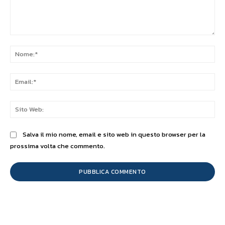
Commento:
No
Ema
Sit
We
Salva il mio nome, email e sito web in questo browser per la
prossima volta che commento.