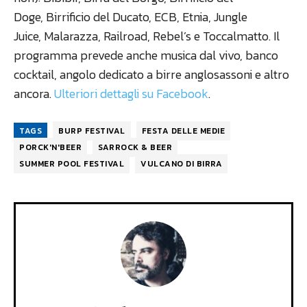
Doge, Birrificio del Ducato, ECB, Etnia, Jungle
Juice, Malarazza, Railroad, Rebel’s e Toccalmatto. Il
programma prevede anche musica dal vivo, banco
cocktail, angolo dedicato a birre anglosassoni e altro
ancora.
Ulteriori dettagli su Facebook
.
TAGS
BURP FESTIVAL
FESTA DELLE MEDIE
PORCK'N'BEER
SARROCK & BEER
SUMMER POOL FESTIVAL
VULCANO DI BIRRA