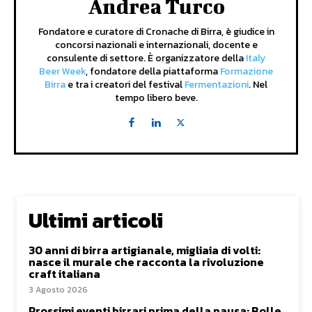
Andrea Turco
Fondatore e curatore di Cronache di Birra, è giudice in
concorsi nazionali e internazionali, docente e
consulente di settore. È organizzatore della
Italy
Beer Week
, fondatore della piattaforma
Formazione
Birra
e tra i creatori del festival
Fermentazioni
. Nel
tempo libero beve.
Ultimi articoli
30 anni di birra artigianale, migliaia di volti:
nasce il murale che racconta la rivoluzione
craft italiana
3 Agosto 2026
Prossimi eventi birrari prima della pausa: Bolle