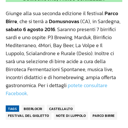
Giunge alla sua seconda edizione il festival
Parco
Birre
, che si terrà a
Domusnovas
(CA), in Sardegna,
sabato 6 agosto 2016
. Saranno presenti 7 birrifici
sardi e uno ospite: P3 Brewing, Marduk, Birrificio
Mediterraneo, 4Mori, Bay Beer, La Volpe e Il
Luppolo, Scialandrone e Rurale (Desio). Inoltre ci
sarà una selezione di birre acide a cura della
Birroteca Fermentazioni Spontanee, musica live,
incontri didattici e di homebrewing, ampia offerta
gastronomica. Per i dettagli
potete consultare
Facebook
.
TAGS
BEERLOCRI
CASTELLALTO
FESTIVAL DEL GIGLETTO
NOTE DI LUPPOLO
PARCO BIRRE