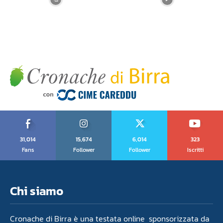
31,014
15,674
6,014
323
Fans
Follower
Follower
Iscritti
Chi siamo
Cronache di Birra è una testata online sponsorizzata da