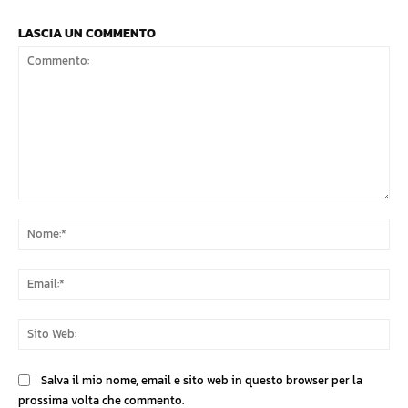
LASCIA UN COMMENTO
Commento:
No
Ema
Sit
We
Salva il mio nome, email e sito web in questo browser per la
prossima volta che commento.