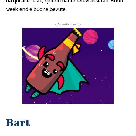
da qui alle feste, quindi mantenetevi assetati. Buon
week end e buone bevute!
- Advertisement -
Bart