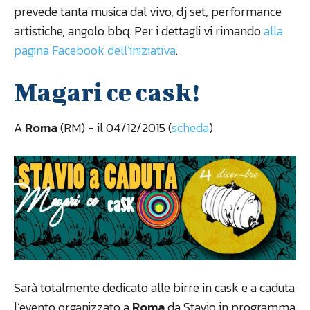
prevede tanta musica dal vivo, dj set, performance
artistiche, angolo bbq. Per i dettagli vi rimando
alla
pagina Facebook dell’iniziativa
.
Magari ce cask!
A
Roma
(RM) - il 04/12/2015 (
scheda
)
Sarà totalmente dedicato alle birre in cask e a caduta
l’evento organizzato a
Roma
da Stavio in programma