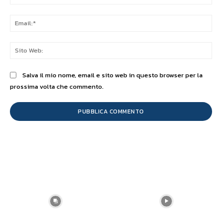
Ema
Sit
We
Salva il mio nome, email e sito web in questo browser per la
prossima volta che commento.