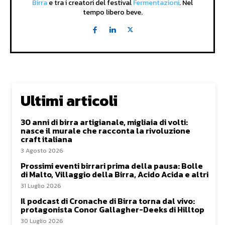
Birra
e tra i creatori del festival
Fermentazioni
. Nel
tempo libero beve.
Ultimi articoli
30 anni di birra artigianale, migliaia di volti:
nasce il murale che racconta la rivoluzione
craft italiana
3 Agosto 2026
Prossimi eventi birrari prima della pausa: Bolle
di Malto, Villaggio della Birra, Acido Acida e altri
31 Luglio 2026
Il podcast di Cronache di Birra torna dal vivo:
protagonista Conor Gallagher-Deeks di Hilltop
30 Luglio 2026