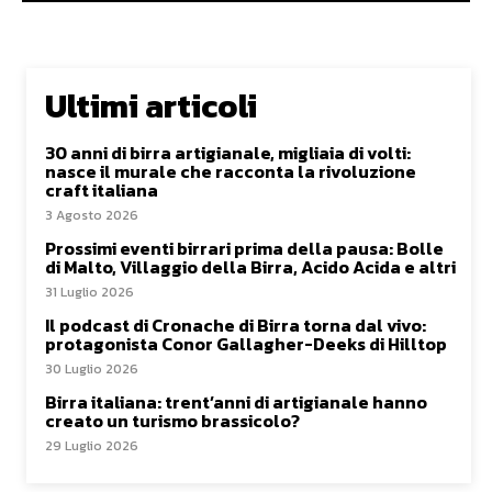
Ultimi articoli
30 anni di birra artigianale, migliaia di volti:
nasce il murale che racconta la rivoluzione
craft italiana
3 Agosto 2026
Prossimi eventi birrari prima della pausa: Bolle
di Malto, Villaggio della Birra, Acido Acida e altri
31 Luglio 2026
Il podcast di Cronache di Birra torna dal vivo:
protagonista Conor Gallagher-Deeks di Hilltop
30 Luglio 2026
Birra italiana: trent’anni di artigianale hanno
creato un turismo brassicolo?
29 Luglio 2026