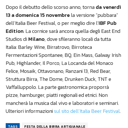
Dopo il debutto dello scorso anno, torna
da venerdì
13 a domenica 15 novembre
la versione “pubbara”
dell’Italia Beer Festival, o per meglio dire l’
IBF Pub
Edition
. La cornice sarà ancora quella degli East End
Studios di
Milano
, dove sfileranno locali da tutta
Italia: Barley Wine, Birratrovo, Birroteca
Fermentazioni Spontanee, BQ, Ein Mass, Galway Irish
Pub, Highlander, Il Porco, La Locanda del Monaco
Felice, Mosaik, Ottavonano, Ranzani 13, Red Bear,
Struttura Birra, The Dome, Drunken Duck, TNT e
Vaffalluppolo. La parte gastronomica proporrà
pizze, hamburger, piatti regionali ed etnici. Non
mancherà la musica dal vivo e laboratori e seminari.
Ulteriori informazioni
sul sito dell’Italia Beer Festival
.
TAGS
FESTA DELLA BIRRA ARTIGIANALE