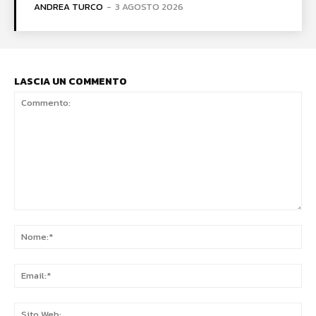
ANDREA TURCO
-
3 AGOSTO 2026
LASCIA UN COMMENTO
Commento:
No
Ema
Sit