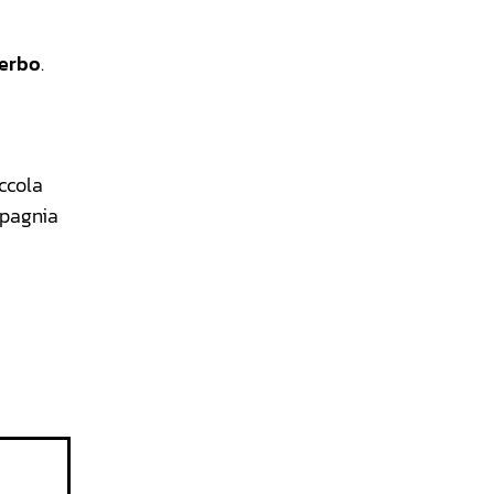
terbo
.
ccola
ompagnia