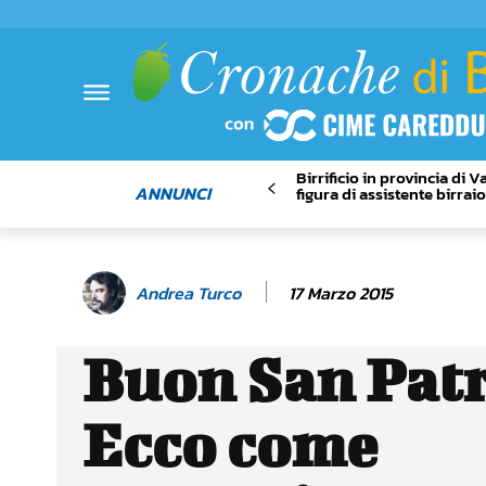
Birrificio in provincia di 
ANNUNCI
figura di assistente birrai
17 Marzo 2015
Andrea Turco
Buon San Patr
Ecco come