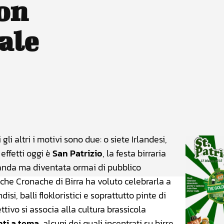
con
ale
atsApp
Linkedin
X
li altri i motivi sono due: o siete Irlandesi,
 effetti oggi è
San Patrizio
, la festa birraria
landa ma diventata ormai di pubblico
nche Cronache di Birra ha voluto celebrarla a
i, balli flokloristici e soprattutto pinte di
ettivo si associa alla cultura brassicola
ti a tema
, alcuni dei quali incentrati su birre