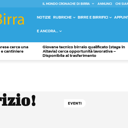
IL MONDO CRONACHE DI BIRRA
ANNUNCI
CHI SIA
NOTIZIE
RUBRICHE
BIRRE E BIRRIFICI
APPUN
E ANCORA…
Varese cerca una
Giovane tecnico birraio qualificato (stage in
o e cantiniere
Altavia) cerca opportunità lavorativa –
Disponibile al trasferimento
izio!
EVENTI