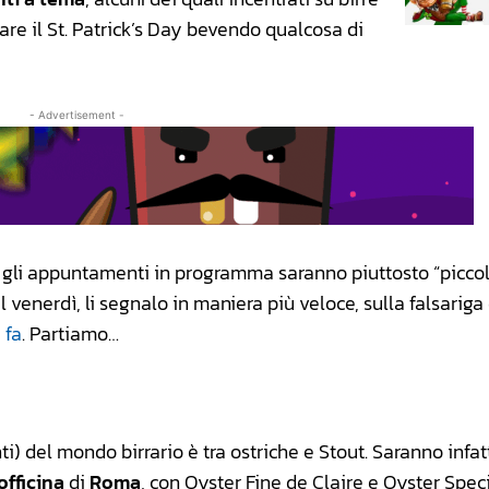
are il St. Patrick’s Day bevendo qualcosa di
- Advertisement -
i gli appuntamenti in programma saranno piuttosto “piccoli
l venerdì, li segnalo in maniera più veloce, sulla falsariga 
 fa
. Partiamo…
i) del mondo birrario è tra ostriche e Stout. Saranno infatt
officina
di
Roma
, con Oyster Fine de Claire e Oyster Spec