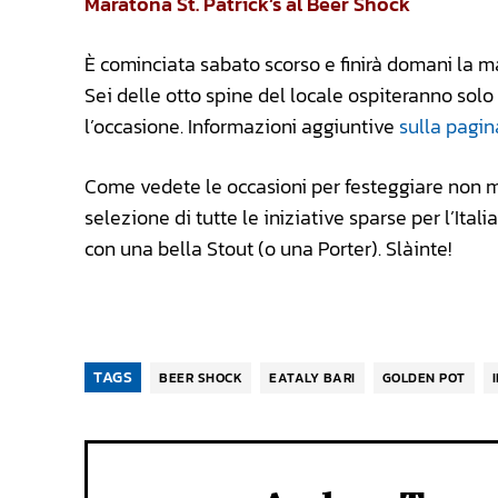
Maratona St. Patrick’s al Beer Shock
È cominciata sabato scorso e finirà domani la m
Sei delle otto spine del locale ospiteranno solo
l’occasione. Informazioni aggiuntive
sulla pagin
Come vedete le occasioni per festeggiare non 
selezione di tutte le iniziative sparse per l’Ita
con una bella Stout (o una Porter). Slàinte!
TAGS
BEER SHOCK
EATALY BARI
GOLDEN POT