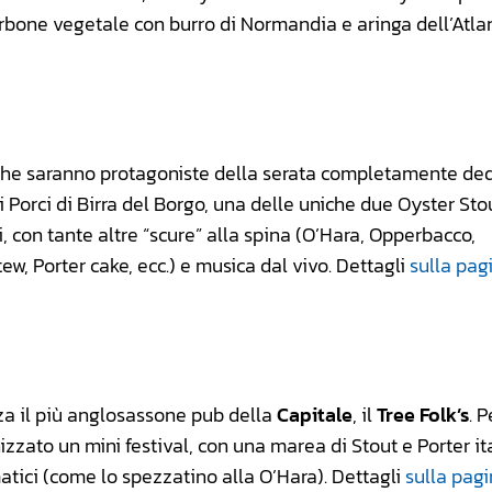
carbone vegetale con burro di Normandia e aringa dell’Atla
che saranno protagoniste della serata completamente ded
i Porci di Birra del Borgo, una delle uniche due Oyster Sto
i, con tante altre “scure” alla spina (O’Hara, Opperbacco,
ew, Porter cake, ecc.) e musica dal vivo. Dettagli
sulla pag
za il più anglosassone pub della
Capitale
, il
Tree Folk’s
. P
izzato un mini festival, con una marea di Stout e Porter it
ematici (come lo spezzatino alla O’Hara). Dettagli
sulla pag