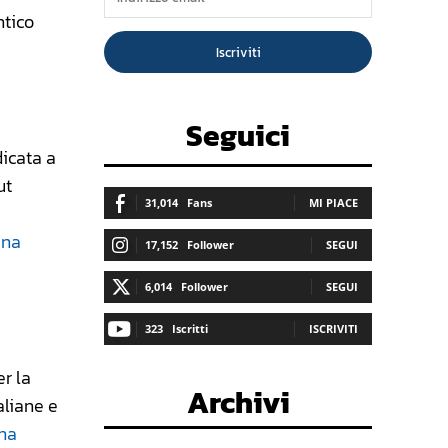
ntico
Iscriviti
Seguici
icata a
ut
31,014
Fans
MI PIACE
ina
17,152
Follower
SEGUI
6,014
Follower
SEGUI
323
Iscritti
ISCRIVITI
er la
Archivi
aliane e
ina