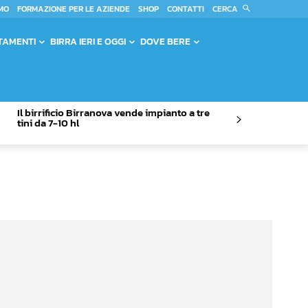
CERCA
MO
FORMAZIONE PER LE AZIENDE
SHOP
CONTATTI
TAMENTI
BIRRA IERI E OGGI
DOVE BERE
Il birrificio Birranova vende impianto a tre
tini da 7-10 hl