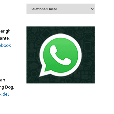
er gli
tante:
cebook
San
ing Dog,
k del