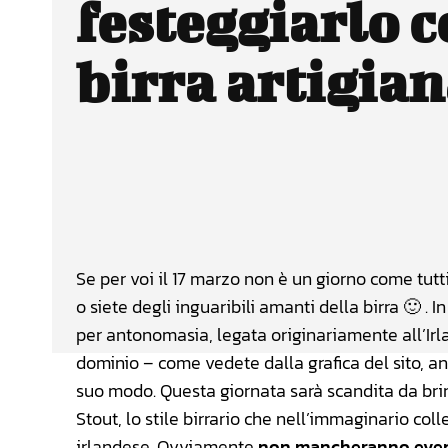
festeggiarlo 
birra artigian
Facebook
Wh
CONDIVIDERE
Se per voi il 17 marzo non è un giorno come tutti g
o siete degli inguaribili amanti della birra 🙂 . In
per antonomasia, legata originariamente all’Ir
dominio – come vedete dalla grafica del sito, a
suo modo. Questa giornata sarà scandita da brindis
Stout, lo stile birrario che nell’immaginario coll
irlandese. Ovviamente
non mancheranno even