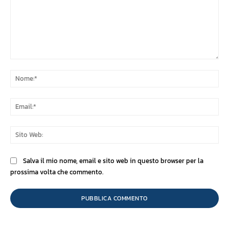
Commento:
No
Ema
Sit
We
Salva il mio nome, email e sito web in questo browser per la
prossima volta che commento.