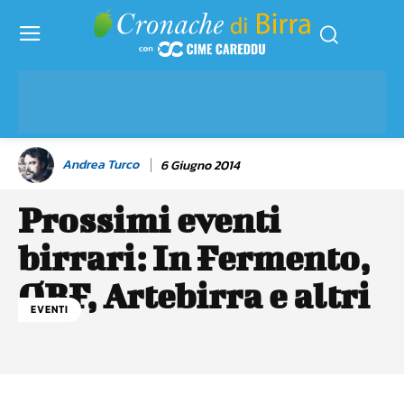
Andrea Turco
6 Giugno 2014
Prossimi eventi
birrari: In Fermento,
OBF, Artebirra e altri
EVENTI