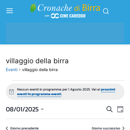
villaggio della birra
Eventi
villaggio della birra
Eventi
Nessun eventi in programma per 1 Agosto 2025. Vai ai
prossimi
Notice
eventi in programma eventi
.
for
1
08/01/2025
Eve
Eventi
Cerca
Giorn
Vis
Seleziona
Agosto
Ricerc
la
Nav
2025
Giorno precedente
Giorno successivo
data.