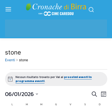
stone
Eventi
stone
Eventi
Nessun risultato trovato per Vai ai
prossimi eventi in
Notice
programma eventi
.
06/01/2026
Eve
Eventi
Cerca
Mese
Vis
Seleziona
Ricerc
L
LUNEDÌ
M
MARTEDÌ
M
MERCOLEDÌ
G
GIOVEDÌ
V
VENERDÌ
S
SABATO
D
DOMENI
Calendario
la
Nav
data.