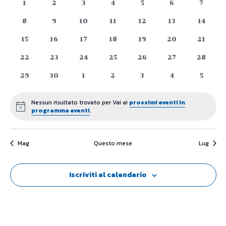
e
0
0
0
0
0
0
0
1
2
3
4
5
6
7
di
eventi
eventi
eventi
eventi
eventi
eventi
eventi
viste
0
0
0
0
0
0
0
8
9
10
11
12
13
14
Eventi
eventi
eventi
eventi
eventi
eventi
eventi
eventi
0
0
0
0
0
0
0
15
16
17
18
19
20
Naviga
21
eventi
eventi
eventi
eventi
eventi
eventi
eventi
0
0
0
0
0
0
0
22
23
24
25
26
27
28
eventi
eventi
eventi
eventi
eventi
eventi
eventi
0
0
0
0
0
0
0
29
30
1
2
3
4
5
eventi
eventi
eventi
eventi
eventi
eventi
eventi
Nessun risultato trovato per Vai ai
prossimi eventi in
Notice
programma eventi
.
Mag
Questo mese
Lug
Iscriviti al calendario