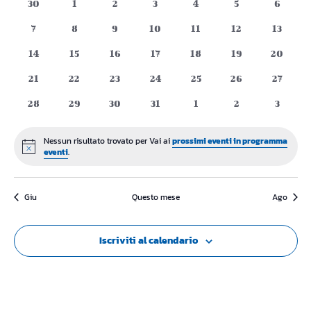
e
0
0
0
0
0
0
0
30
1
2
3
4
5
6
di
eventi
eventi
eventi
eventi
eventi
eventi
eventi
viste
0
0
0
0
0
0
0
7
8
9
10
11
12
13
Eventi
eventi
eventi
eventi
eventi
eventi
eventi
eventi
0
0
0
0
0
0
0
14
15
16
17
18
19
Naviga
20
eventi
eventi
eventi
eventi
eventi
eventi
eventi
0
0
0
0
0
0
0
21
22
23
24
25
26
27
eventi
eventi
eventi
eventi
eventi
eventi
eventi
0
0
0
0
0
0
0
28
29
30
31
1
2
3
eventi
eventi
eventi
eventi
eventi
eventi
eventi
Nessun risultato trovato per Vai ai
prossimi eventi in programma
Notice
eventi
.
Giu
Questo mese
Ago
Iscriviti al calendario