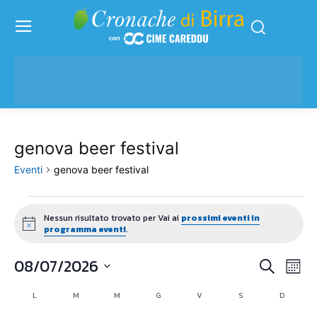
genova beer festival
Eventi
genova beer festival
Eventi
Nessun risultato trovato per Vai ai
prossimi eventi in
Notice
programma eventi
.
08/07/2026
Eve
Eventi
Cerca
Mese
Vis
Seleziona
Ricerc
L
LUNEDÌ
M
MARTEDÌ
M
MERCOLEDÌ
G
GIOVEDÌ
V
VENERDÌ
S
SABATO
D
DOMENI
Calendario
la
Nav
data.