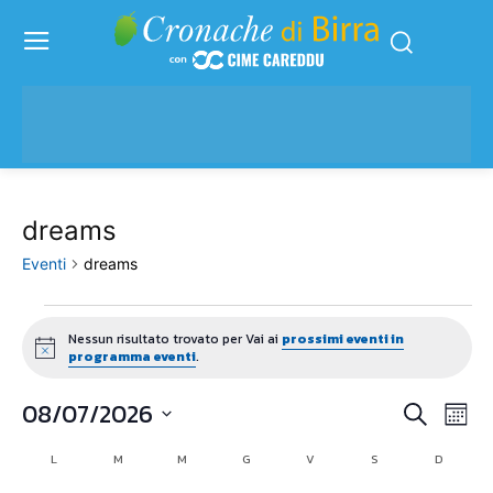
dreams
Eventi
dreams
Eventi
Nessun risultato trovato per Vai ai
prossimi eventi in
Notice
programma eventi
.
08/07/2026
Eve
Eventi
Cerca
Mese
Vis
Seleziona
Ricerc
L
LUNEDÌ
M
MARTEDÌ
M
MERCOLEDÌ
G
GIOVEDÌ
V
VENERDÌ
S
SABATO
D
DOMENI
Calendario
la
Nav
data.