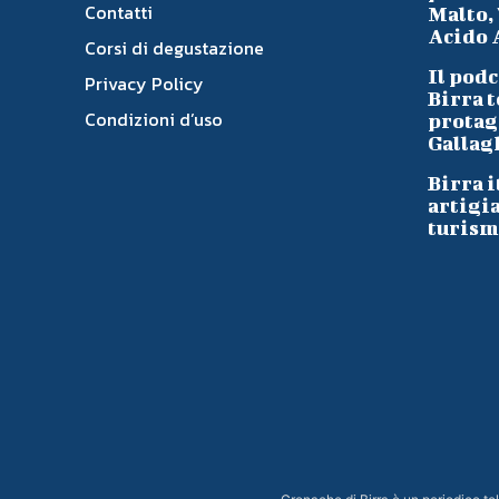
Contatti
Malto, 
Acido A
Corsi di degustazione
Il podc
Privacy Policy
Birra t
Condizioni d’uso
protag
Gallag
Birra i
artigi
turism