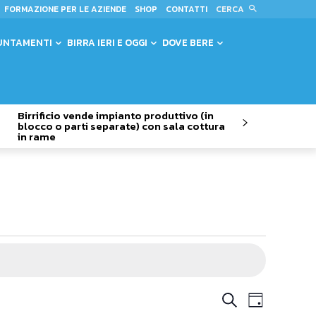
CERCA
FORMAZIONE PER LE AZIENDE
SHOP
CONTATTI
UNTAMENTI
BIRRA IERI E OGGI
DOVE BERE
Birrificio vende impianto produttivo (in
blocco o parti separate) con sala cottura
in rame
Evento
Eventi
Cerca
Giorno