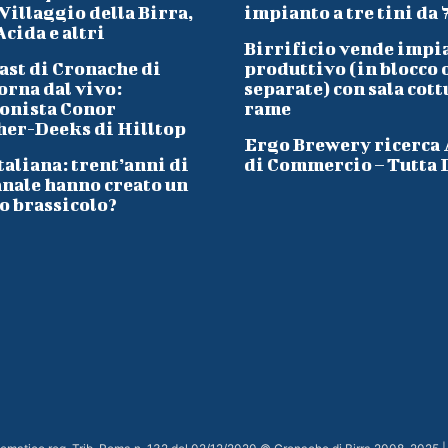
Villaggio della Birra,
impianto a tre tini da 
cida e altri
Birrificio vende impi
ast di Cronache di
produttivo (in blocco 
orna dal vivo:
separate) con sala cott
onista Conor
rame
her-Deeks di Hilltop
Ergo Brewery ricerca
taliana: trent’anni di
di Commercio – Tutta I
anale hanno creato un
o brassicolo?