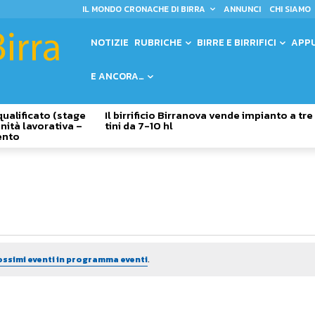
IL MONDO CRONACHE DI BIRRA
ANNUNCI
CHI SIAMO
NOTIZIE
RUBRICHE
BIRRE E BIRRIFICI
APP
E ANCORA…
qualificato (stage
Il birrificio Birranova vende impianto a tre
nità lavorativa –
tini da 7-10 hl
ento
ossimi eventi in programma eventi
.