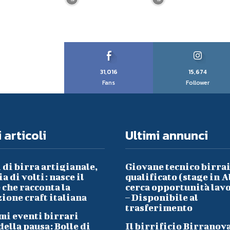
31,016
15,674
Fans
Follower
 articoli
Ultimi annunci
 di birra artigianale,
Giovane tecnico birra
a di volti: nasce il
qualificato (stage in A
che racconta la
cerca opportunità lav
ione craft italiana
– Disponibile al
trasferimento
mi eventi birrari
ella pausa: Bolle di
Il birrificio Birranov