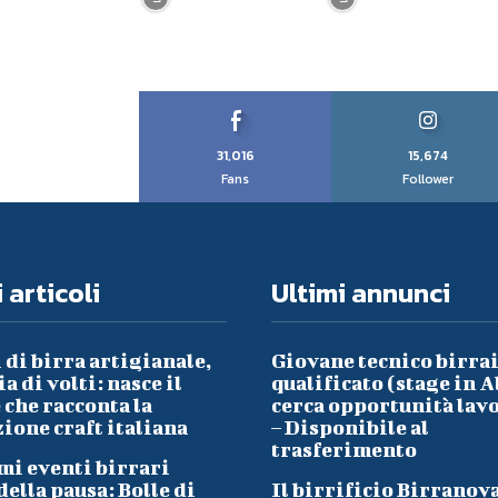
31,016
15,674
Fans
Follower
 articoli
Ultimi annunci
 di birra artigianale,
Giovane tecnico birra
a di volti: nasce il
qualificato (stage in A
che racconta la
cerca opportunità lav
ione craft italiana
– Disponibile al
trasferimento
mi eventi birrari
ella pausa: Bolle di
Il birrificio Birranov