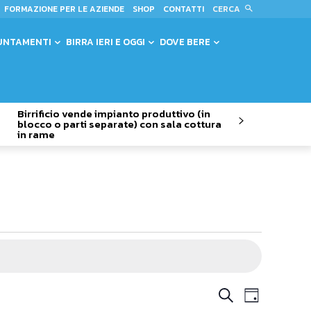
CERCA
FORMAZIONE PER LE AZIENDE
SHOP
CONTATTI
UNTAMENTI
BIRRA IERI E OGGI
DOVE BERE
Birrificio vende impianto produttivo (in
blocco o parti separate) con sala cottura
in rame
Evento
Eventi
Cerca
Giorno