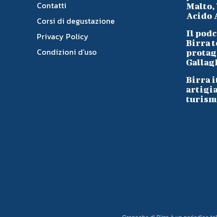
Contatti
Malto, 
Acido A
Corsi di degustazione
Il podc
Privacy Policy
Birra t
Condizioni d’uso
protag
Gallag
Birra i
artigi
turism