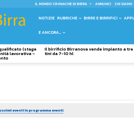
IL MONDO CRONACHE DI BIRRA
ANNUNCI
CHI SIAMO
NOTIZIE
RUBRICHE
BIRRE E BIRRIFICI
APP
E ANCORA…
qualificato (stage
Il birrificio Birranova vende impianto a tre
nità lavorativa –
tini da 7-10 hl
ento
ossimi eventi in programma eventi
.