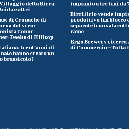
Villaggio della Birra,
impianto a tre tini da 
cida e altri
Birrificio vende impi
ast di Cronache di
produttivo (in blocco 
orna dal vivo:
separate) con sala cott
onista Conor
rame
her-Deeks di Hilltop
Ergo Brewery ricerca
taliana: trent’anni di
di Commercio – Tutta I
anale hanno creato un
o brassicolo?