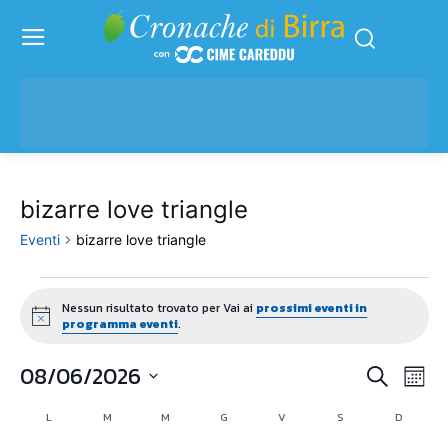
bizarre love triangle
Eventi
bizarre love triangle
Eventi
Nessun risultato trovato per Vai ai
prossimi eventi in
Notice
programma eventi
.
08/06/2026
Eve
Eventi
Cerca
Mese
Vis
Seleziona
Ricerc
L
LUNEDÌ
M
MARTEDÌ
M
MERCOLEDÌ
G
GIOVEDÌ
V
VENERDÌ
S
SABATO
D
DOMENI
Calendario
la
Nav
data.