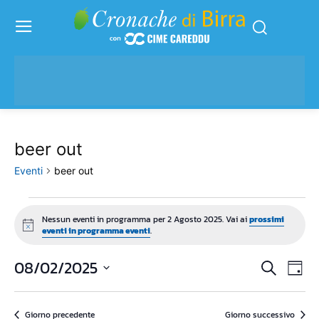
beer out
Eventi
beer out
Eventi
Nessun eventi in programma per 2 Agosto 2025. Vai ai
prossimi
Notice
eventi in programma eventi
.
for
2
08/02/2025
Eve
Eventi
Cerca
Giorn
Vis
Seleziona
Agosto
Ricerc
la
Nav
2025
Giorno precedente
Giorno successivo
data.