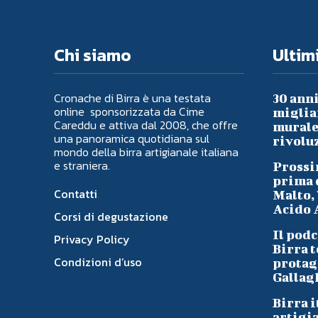
Chi siamo
Ultimi
Cronache di Birra è una testata
30 anni
online sponsorizzata da Cime
migliai
Careddu e attiva dal 2008, che offre
murale 
una panoramica quotidiana sul
rivoluz
mondo della birra artigianale italiana
e straniera.
Prossi
prima d
Contatti
Malto, 
Acido A
Corsi di degustazione
Il podc
Privacy Policy
Birra t
Condizioni d’uso
protag
Gallag
Birra i
artigi