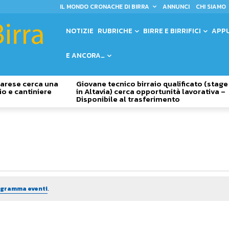
IL MONDO CRONACHE DI BIRRA
ANNUNCI
CHI SIAMO
NOTIZIE
RUBRICHE
BIRRE E BIRRIFICI
APP
E ANCORA…
 Varese cerca una
Giovane tecnico birraio qualificato (stage
io e cantiniere
in Altavia) cerca opportunità lavorativa –
Disponibile al trasferimento
rogramma eventi
.