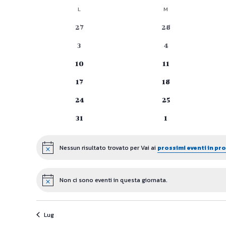
Seleziona
L
LUNEDÌ
M
MARTEDÌ
Calendario
la
data.
0
0
27
28
di
eventi
eventi
0
0
3
4
Eventi
eventi
eventi
0
0
10
11
eventi
eventi
0
0
17
18
eventi
eventi
0
0
24
25
eventi
eventi
0
0
31
1
eventi
eventi
Nessun risultato trovato per Vai ai
prossimi eventi in p
Notice
Non ci sono eventi in questa giornata.
Notice
Lug