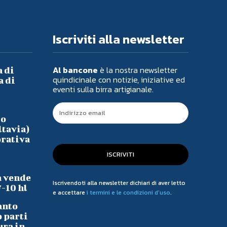
Iscriviti alla newsletter
Al bancone
è la nostra newsletter
a di
quindicinale con notizie, iniziative ed
a di
eventi sulla birra artigianale.
io
ltavia)
orativa
ISCRIVITI
a vende
Iscrivendoti alla newsletter dichiari di aver letto
7-10 hl
e accettare
i termini e le condizioni d'uso
.
anto
o parti
ura in