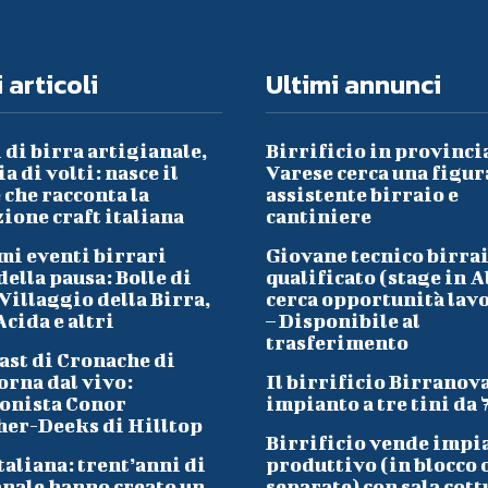
 articoli
Ultimi annunci
 di birra artigianale,
Birrificio in provinci
a di volti: nasce il
Varese cerca una figur
che racconta la
assistente birraio e
ione craft italiana
cantiniere
mi eventi birrari
Giovane tecnico birra
ella pausa: Bolle di
qualificato (stage in A
Villaggio della Birra,
cerca opportunità lav
cida e altri
– Disponibile al
trasferimento
ast di Cronache di
orna dal vivo:
Il birrificio Birranov
onista Conor
impianto a tre tini da 
her-Deeks di Hilltop
Birrificio vende impi
taliana: trent’anni di
produttivo (in blocco 
anale hanno creato un
separate) con sala cott