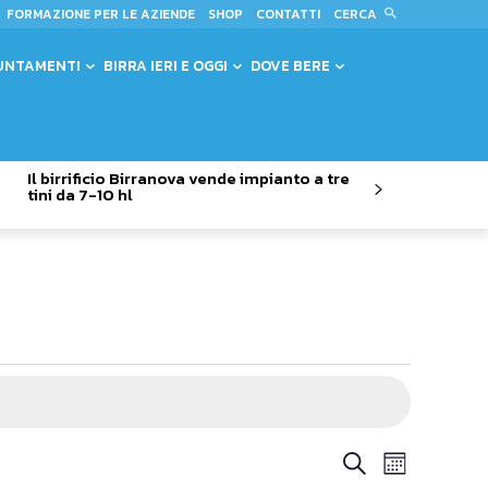
CERCA
FORMAZIONE PER LE AZIENDE
SHOP
CONTATTI
UNTAMENTI
BIRRA IERI E OGGI
DOVE BERE
Il birrificio Birranova vende impianto a tre
tini da 7-10 hl
Evento
Eventi
Cerca
Mese