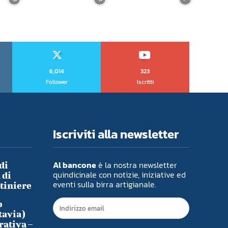
6,014
323
Follower
Iscritti
Iscriviti alla newsletter
Al bancone
è la nostra newsletter
di
quindicinale con notizie, iniziative ed
 di
eventi sulla birra artigianale.
ntiniere
o
tavia)
rativa –