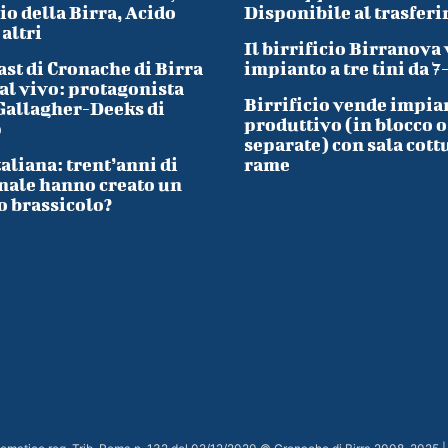
io della Birra, Acido
Disponibile al trasfer
 altri
Il birrificio Birranova
ast di Cronache di Birra
impianto a tre tini da 7
al vivo: protagonista
Birrificio vende impia
Gallagher-Deeks di
produttivo (in blocco o
p
separate) con sala cott
taliana: trent’anni di
rame
nale hanno creato un
o brassicolo?