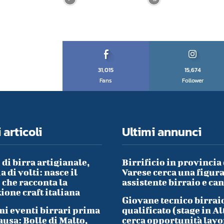
31,015
15,674
Fans
Follower
 articoli
Ultimi annunci
 di birra artigianale,
Birrificio in provincia 
a di volti: nasce il
Varese cerca una figura
che racconta la
assistente birraio e ca
ione craft italiana
Giovane tecnico birrai
i eventi birrari prima
qualificato (stage in Al
ausa: Bolle di Malto,
cerca opportunità lavo