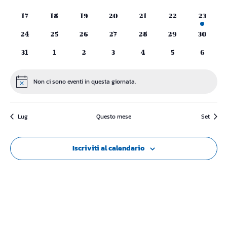
Naviga
eventi
eventi
eventi
eventi
eventi
eventi
eventi
0
0
0
0
0
0
1
17
18
19
20
21
22
23
eventi
eventi
eventi
eventi
eventi
eventi
evento
0
0
0
0
0
0
0
24
25
26
27
28
29
30
eventi
eventi
eventi
eventi
eventi
eventi
eventi
0
0
0
0
0
0
0
31
1
2
3
4
5
6
eventi
eventi
eventi
eventi
eventi
eventi
eventi
Non ci sono eventi in questa giornata.
Notice
Lug
Questo mese
Set
Iscriviti al calendario