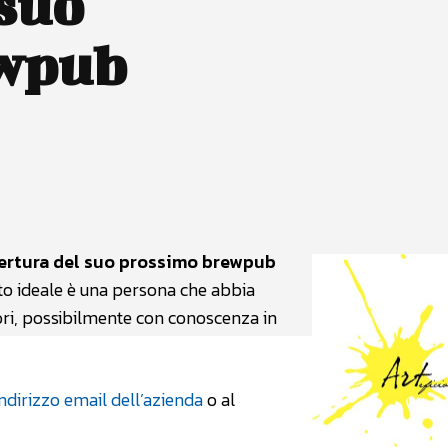
 suo
ewpub
atsApp
Linkedin
X
pertura del suo prossimo brewpub
ato ideale è una persona che abbia
itori, possibilmente con conoscenza in
indirizzo email dell’azienda
o al