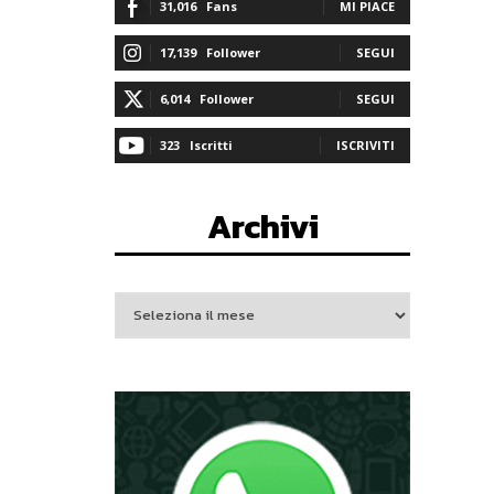
31,016
Fans
MI PIACE
17,139
Follower
SEGUI
6,014
Follower
SEGUI
323
Iscritti
ISCRIVITI
Archivi