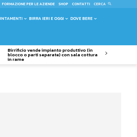
CERCA
FORMAZIONE PER LE AZIENDE
SHOP
CONTATTI
UNTAMENTI
BIRRA IERI E OGGI
DOVE BERE
Birrificio vende impianto produttivo (in
blocco o parti separate) con sala cottura
in rame