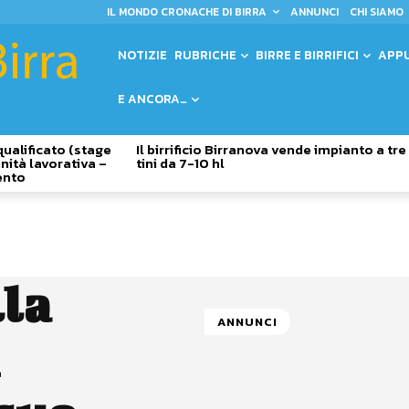
IL MONDO CRONACHE DI BIRRA
ANNUNCI
CHI SIAMO
NOTIZIE
RUBRICHE
BIRRE E BIRRIFICI
APP
E ANCORA…
qualificato (stage
Il birrificio Birranova vende impianto a tre
nità lavorativa –
tini da 7-10 hl
ento
lla
ANNUNCI