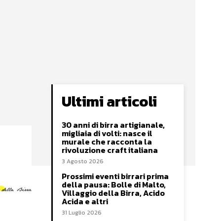
Ultimi articoli
30 anni di birra artigianale,
migliaia di volti: nasce il
murale che racconta la
rivoluzione craft italiana
3 Agosto 2026
Prossimi eventi birrari prima
della pausa: Bolle di Malto,
Villaggio della Birra, Acido
Acida e altri
31 Luglio 2026